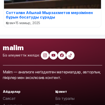
Сотталған Абылай Мырзахметов мерзімінен
бұрын босатуды сұрады
Қоғам
•
15 мамыр, 2025
malim
Біз әлеуметтік желіде:
Malim — анализге негізделген материалдар, авторлық
пікірлер мен эксклюзив контент.
Айдарлар
Қызмет
Саясат
Біз туралы