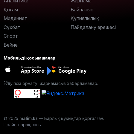
Аналитика
Жарнама
Қоғам
Байланыс
Мәдениет
Құпиялылық
Сұхбат
Пайдалану ережесі
Спорт
Бейне
Мобильді қосымшалар
Download on the
Get it on
App Store
Google Play
Қауіпсіз орнату, жарнамасыз хабарламалар.
© 2025
malim.kz
— Барлық құқықтар қорғалған.
Прайс-парақшасы