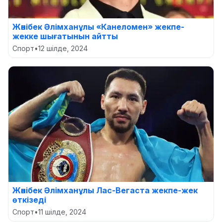
Жәнібек Әлімханұлы «Канеломен» жекпе-
жекке шығатынын айтты
Спорт
•
12 шілде, 2024
Жәнібек Әлімханұлы Лас-Вегаста жекпе-жек
өткізеді
Спорт
•
11 шілде, 2024