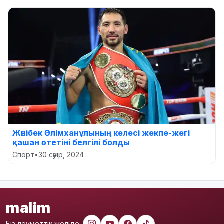
Жәнібек Әлімханұлының келесі жекпе-жегі
қашан өтетіні белгілі болды
Спорт
•
30 сәуір, 2024
malim
Біз әлеуметтік желіде: