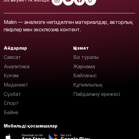
Malim — анализге негізделген материалдар, авторлық
пікірлер мен эксклюзив контент.
Айдарлар
Қызмет
Саясат
Біз туралы
Аналитика
Жарнама
Қоғам
Байланыс
Мәдениет
Құпиялылық
Сұхбат
Пайдалану ережесі
Спорт
Бейне
Мобильді қосымшалар
Download on the
Get it on