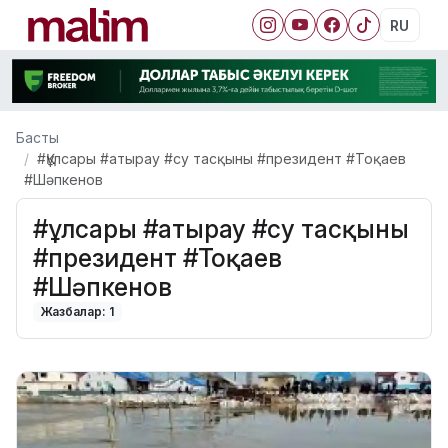
RU
Басты
#Құлсары #атырау #су тасқыны #президент #Тоқаев
#Шәпкенов
#Құлсары #атырау #су тасқыны
#президент #Тоқаев
#Шәпкенов
Жазбалар: 1