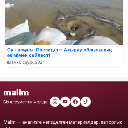
Су тасқыны: Президент Атырау облысының
әкімімен сөйлесті
Қоғам
•
6 сәуір, 2024
malim
Біз әлеуметтік желіде:
Malim — анализге негізделген материалдар, авторлық