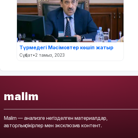
Түрмедегі Мәсімовтер көшіп жатыр
Сұқбат
•
2 тамыз, 2023
malim
Malim — анализге негізделген материалдар,
авторлық пікірлер мен эксклюзив контент.