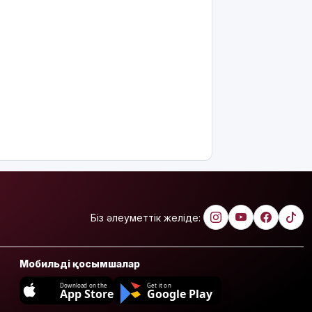
Біз әлеуметтік желіде:
Мобильді қосымшалар
Download on the
Get it on
App Store
Google Play