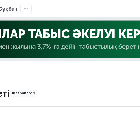
Сұқбат
еті
Жазбалар: 1