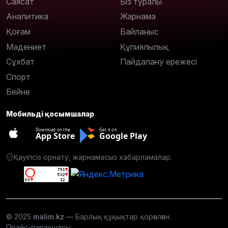
Саясат
Біз туралы
Аналитика
Жарнама
Қоғам
Байланыс
Мәдениет
Құпиялылық
Сұхбат
Пайдалану ережесі
Спорт
Бейне
Мобильді қосымшалар
Download on the
Get it on
App Store
Google Play
Қауіпсіз орнату, жарнамасыз хабарламалар.
© 2025
malim.kz
— Барлық құқықтар қорғалған.
Прайс-парақшасы