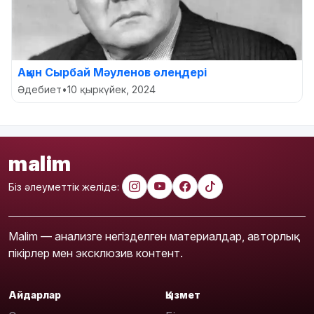
Ақын Сырбай Мәуленов өлеңдері
Әдебиет
•
10 қыркүйек, 2024
malim
Біз әлеуметтік желіде:
Malim — анализге негізделген материалдар, авторлық
пікірлер мен эксклюзив контент.
Айдарлар
Қызмет