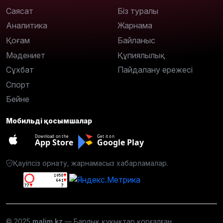
Саясат
Біз туралы
Аналитика
Жарнама
Қоғам
Байланыс
Мәдениет
Құпиялылық
Сұхбат
Пайдалану ережесі
Спорт
Бейне
Мобильді қосымшалар
Download on the
Get it on
App Store
Google Play
Қауіпсіз орнату, жарнамасыз хабарламалар.
© 2025
malim.kz
— Барлық құқықтар қорғалған.