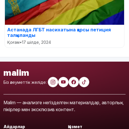
Астанада ЛГБТ насихатына қарсы петиция
талқыланды
Қоғам
•
17 шілде, 2024
malim
Біз әлеуметтік желіде:
Malim — анализге негізделген материалдар, авторлық
пікірлер мен эксклюзив контент.
Айдарлар
Қызмет