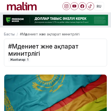
RU
Басты
#Мәдениет және ақпарат минитрлігі
#Мәдениет және ақпарат
минитрлігі
Жазбалар: 1