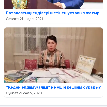
Баталовтың шенділері шетінен ұсталып жатыр
Саясат
•
21 шілде, 2021
"Кедей елдің мұғалімі" не үшін кешірім сұрады?
Сұқбат
•
9 сәуір, 2020