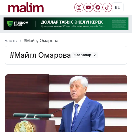
RU
Басты
#Майгүл Омарова
#Майгүл Омарова
Жазбалар: 2