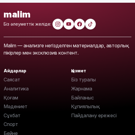
malim
Біз әлеуметтік желіде:
Malim — анализге негізделген материалдар, авторлық
пікірлер мен эксклюзив контент.
Айдарлар
Қызмет
Саясат
Біз туралы
Аналитика
Жарнама
Қоғам
Байланыс
Мәдениет
Құпиялылық
Сұхбат
Пайдалану ережесі
Спорт
Бейне