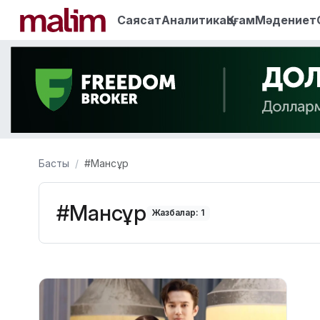
Саясат
Аналитика
Қоғам
Мәдениет
Басты
#Мансұр
#Мансұр
Жазбалар: 1