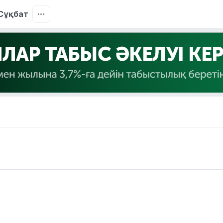
Сұқбат