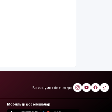
Біз әлеуметтік желіде:
Мобильді қосымшалар
Download on the
Get it on