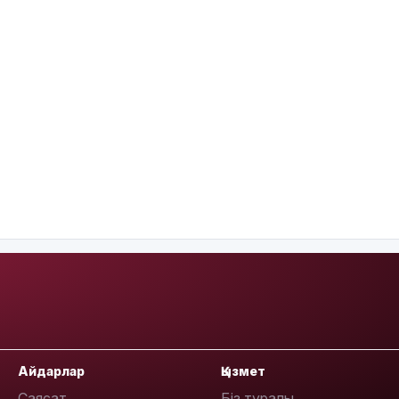
Айдарлар
Қызмет
Саясат
Біз туралы