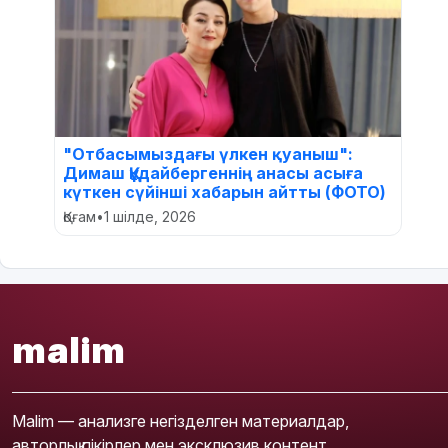
"Отбасымыздағы үлкен қуаныш":
Димаш Құдайбергеннің анасы асыға
күткен сүйінші хабарын айтты (ФОТО)
Қоғам
•
1 шілде, 2026
malim
Malim — анализге негізделген материалдар,
авторлық пікірлер мен эксклюзив контент.