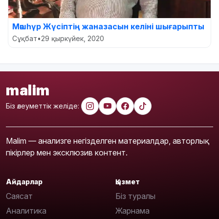
Мәшһүр Жүсіптің жаназасын келіні шығарыпты
Сұқбат
•
29 қыркүйек, 2020
malim
Біз әлеуметтік желіде:
Malim — анализге негізделген материалдар, авторлық
пікірлер мен эксклюзив контент.
Айдарлар
Қызмет
Саясат
Біз туралы
Аналитика
Жарнама