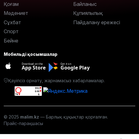
Қоғам
Байланыс
Мәдениет
Құпиялылық
Сұхбат
Пайдалану ережесі
Спорт
Бейне
Мобильді қосымшалар
Download on the
Get it on
App Store
Google Play
Қауіпсіз орнату, жарнамасыз хабарламалар.
© 2025
malim.kz
— Барлық құқықтар қорғалған.
Прайс-парақшасы