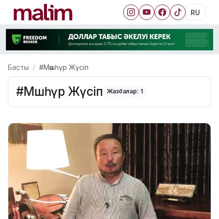
RU
Басты
#Мәшһүр Жүсіп
#Мәшһүр Жүсіп
Жазбалар: 1