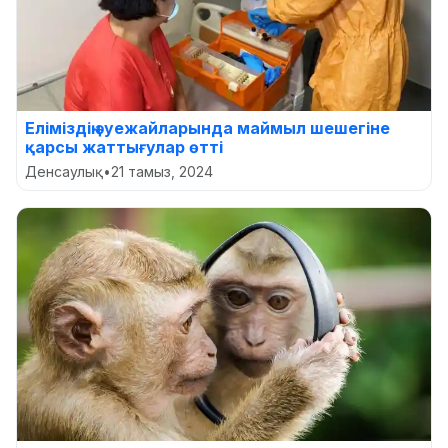
Еліміздің әуежайларында маймыл шешегіне
қарсы жаттығулар өтті
Денсаулық
•
21 тамыз, 2024