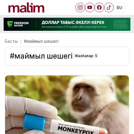
RU
Басты
#маймыл шешегі
#маймыл шешегі
Жазбалар: 5