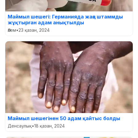
Маймыл шешегі: Германияда жаңа штаммды
жұқтырған адам анықтылды
Әлем
•
23 қазан, 2024
Маймыл шешегінен 50 адам қайтыс болды
Денсаулық
•
18 қазан, 2024