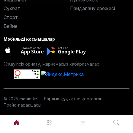
Сұхбат
Пайдалану ережесі
Спорт
Бейне
Мобильді қосымшалар
Download on the
Get it on
App Store
Google Play
Қауіпсіз орнату, жарнамасыз хабарламалар.
© 2025
malim.kz
— Барлық құқықтар қорғалған.
Прайс-парақшасы