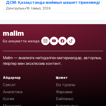
ДСМ: Қазақстанда маймыл шешегі тіркелмеді
Денсаулық
•
18 тамыз, 2024
malim
Біз әлеуметтік желіде:
Malim — анализге негізделген материалдар, авторлық
пікірлер мен эксклюзив контент.
Айдарлар
Қызмет
Саясат
Біз туралы
Аналитика
Жарнама
Қоғам
Байланыс
Мәдениет
Құпиялылық