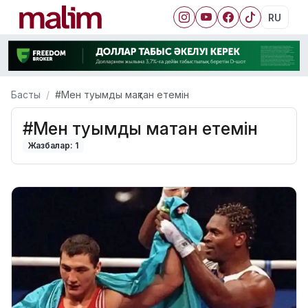
RU
Басты
#Мен туымды мақтан етемін
#Мен туымды мақтан етемін
Жазбалар: 1