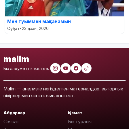
Мен туыммен мақтанамын
Сұқбат
•
23 қазан, 2020
malim
Біз әлеуметтік желіде:
Malim — анализге негізделген материалдар, авторлық
пікірлер мен эксклюзив контент.
Айдарлар
Қызмет
Саясат
Біз туралы