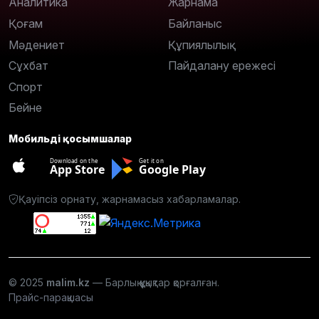
Аналитика
Жарнама
Қоғам
Байланыс
Мәдениет
Құпиялылық
Сұхбат
Пайдалану ережесі
Спорт
Бейне
Мобильді қосымшалар
Download on the
Get it on
App Store
Google Play
Қауіпсіз орнату, жарнамасыз хабарламалар.
© 2025
malim.kz
— Барлық құқықтар қорғалған.
Прайс-парақшасы