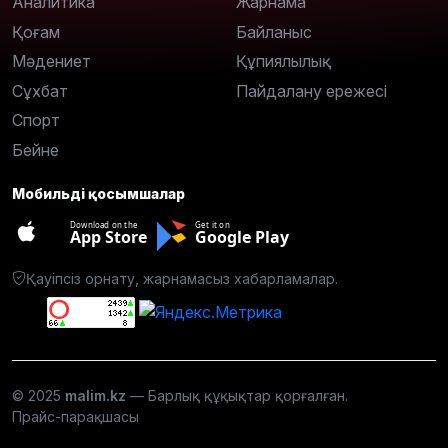
Аналитика
Жарнама
Қоғам
Байланыс
Мәдениет
Құпиялылық
Сұхбат
Пайдалану ережесі
Спорт
Бейне
Мобильді қосымшалар
Download on the
Get it on
App Store
Google Play
Қауіпсіз орнату, жарнамасыз хабарламалар.
© 2025
malim.kz
— Барлық құқықтар қорғалған.
Прайс-парақшасы