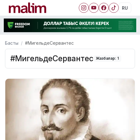
RU
Басты
#МигельдеСервантес
#МигельдеСервантес
Жазбалар: 1