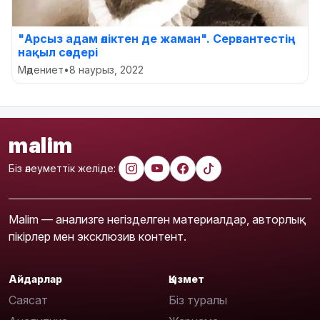
"Арсыз адам өліктен де жаман". Сервантестің
нақыл сөздері
Мәдениет
•
8 наурыз, 2022
malim
Біз әлеуметтік желіде:
Malim — анализге негізделген материалдар, авторлық
пікірлер мен эксклюзив контент.
Айдарлар
Қызмет
Саясат
Біз туралы