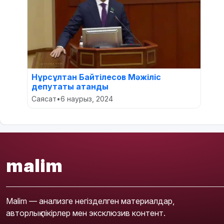
Нұрсұлтан Байтілесов Мәжіліс
депутаты атанды
Саясат
•
6 наурыз, 2024
malim
Malim — анализге негізделген материалдар,
авторлық пікірлер мен эксклюзив контент.