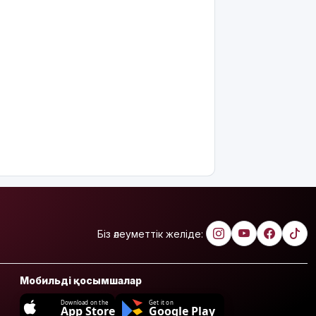
Біз әлеуметтік желіде:
Мобильді қосымшалар
Download on the
Get it on
App Store
Google Play