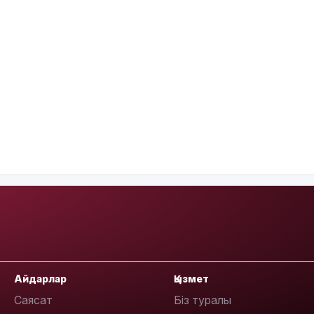
Айдарлар
Қызмет
Саясат
Біз туралы