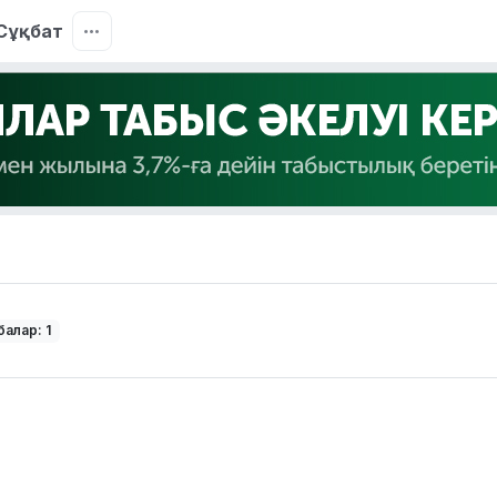
Сұқбат
алар: 1