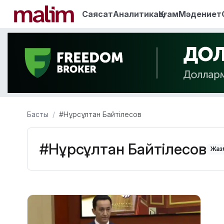
Саясат
Аналитика
Қоғам
Мәдениет
Басты
#Нұрсұлтан Байтілесов
#Нұрсұлтан Байтілесов
Жазб