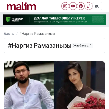
RU
Басты
#Наргиз Рамазанқызы
#Наргиз Рамазанқызы
Жазбалар: 1