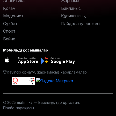
Аналитика
Жарнама
Қоғам
Байланыс
Мәдениет
Құпиялылық
Сұхбат
Пайдалану ережесі
Спорт
Бейне
Мобильді қосымшалар
Download on the
Get it on
App Store
Google Play
Қауіпсіз орнату, жарнамасыз хабарламалар.
© 2025
malim.kz
— Барлық құқықтар қорғалған.
Прайс-парақшасы