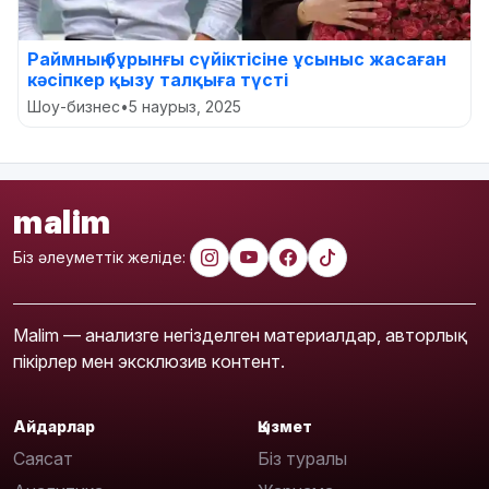
Раймның бұрынғы сүйіктісіне ұсыныс жасаған
кәсіпкер қызу талқыға түсті
Шоу-бизнес
•
5 наурыз, 2025
malim
Біз әлеуметтік желіде:
Malim — анализге негізделген материалдар, авторлық
пікірлер мен эксклюзив контент.
Айдарлар
Қызмет
Саясат
Біз туралы