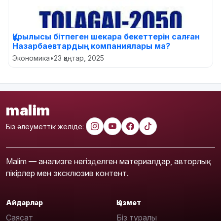
Құрылысы бітпеген шекара бекеттерін салған
Назарбаевтардың компаниялары ма?
Экономика
•
23 қаңтар, 2025
malim
Біз әлеуметтік желіде:
Malim — анализге негізделген материалдар, авторлық
пікірлер мен эксклюзив контент.
Айдарлар
Қызмет
Саясат
Біз туралы