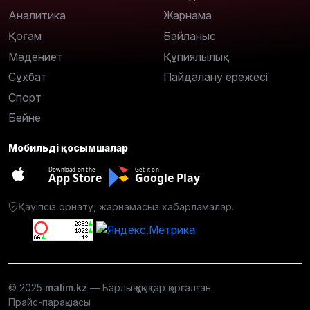
Аналитика
Жарнама
Қоғам
Байланыс
Мәдениет
Құпиялылық
Сұхбат
Пайдалану ережесі
Спорт
Бейне
Мобильді қосымшалар
Download on the
Get it on
App Store
Google Play
Қауіпсіз орнату, жарнамасыз хабарламалар.
© 2025
malim.kz
— Барлық құқықтар қорғалған.
Прайс-парақшасы