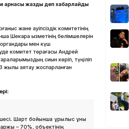
м арнасы жазды деп хабарлайды
рғаныс және қауіпсіздік комитетінің
нша Шекара қызметінің бөлімшелерін
ау органдары мен күш
09:36
уде комитет төрағасы Андрей
араларымыздың сиқын көріп, түңіліп
023 жылы аяқтау жоспарланған
08:36
ері:
есі. Шарт бойынша құрылыс құны
23:40
қаржы – 70%, объектінің