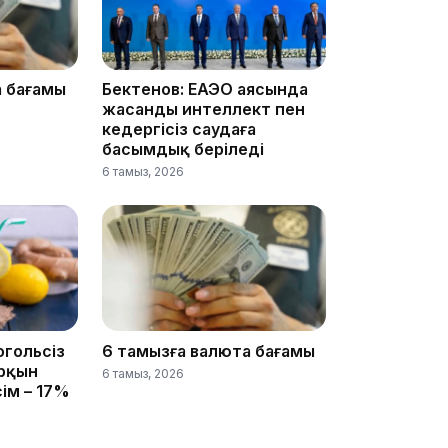
а бағамы
Бектенов: ЕАЭО аясында
жасанды интеллект пен
кедергісіз саудаға
басымдық беріледі
6 тамыз, 2026
13:14
огольсіз
6 тамызға валюта бағамы
арқын
6 тамыз, 2026
13:08
сім – 17%