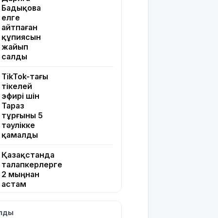
Бадықова
елге
айтпаған
құпиясын
жайып
салды
TikTok-тағы
тікелей
эфирі үшін
Тараз
тұрғыны 5
тәулікке
қамалды
Қазақстанда
талапкерлерге
2 мыңнан
астам
грант
ұсынылады:
ылды
Кімдер