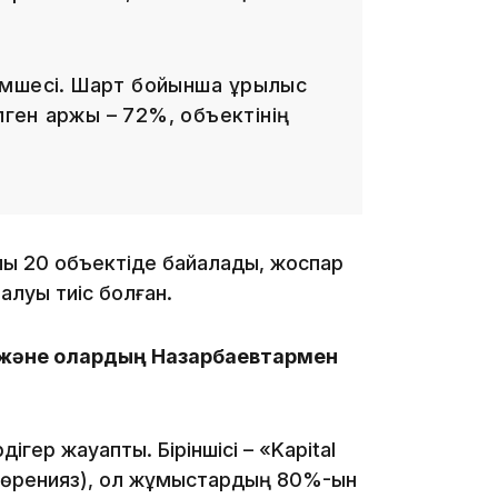
мшесі. Шарт бойынша құрылыс
лген қаржы – 72%, объектінің
21:59
қ 20 объектіде байқалады, жоспар
21:00
алуы тиіс болған.
р және олардың Назарбаевтармен
ер жауапты. Біріншісі – «Kapital
20:52
 Төренияз), ол жұмыстардың 80%-ын