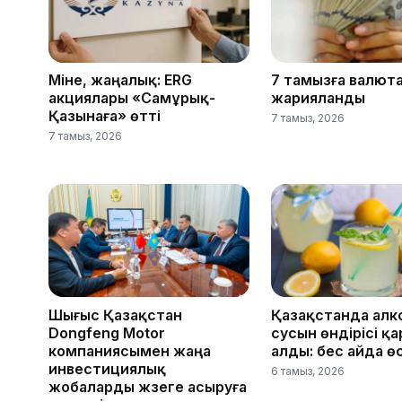
Міне, жаңалық: ERG
7 тамызға валют
акциялары «Самұрық-
жарияланды
Қазынаға» өтті
7 тамыз, 2026
7 тамыз, 2026
Шығыс Қазақстан
Қазақстанда алк
Dongfeng Motor
сусын өндірісі қ
компаниясымен жаңа
алды: бес айда ө
инвестициялық
6 тамыз, 2026
жобаларды жүзеге асыруға