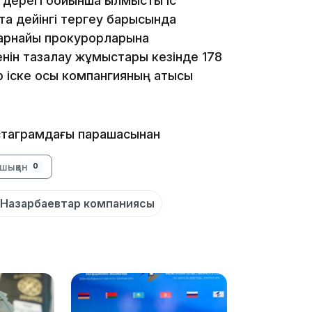
дерегі бойынша қылмыстық іс
отқа дейінгі тергеу барысында
ы арнайы прокурорларына
ін тазалау жұмыстары кезінде 178
р іске осы компангияның қатысы
15:33
стаграмдағы парақшасынан
шыққан
0
15:04
Назарбаевтар компаниясы
14:10