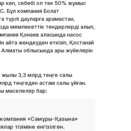
тар көп, себебі ол тек 50% жұмыс
ШС. Бұл компания Болат
тта түрлі дауларға қарамастан,
рда мемлекеттік тендерлерді алып,
мпания Қонаев қаласында насос
н қайта жөндеуден өткізіп, Қостанай
19:39
е Алматы облысында арық жүйелерін
 жылы 3,3 млрд теңге салық
лрд теңгеден астам салық құйған.
ты мәселелер бар:
18:45
 компания «Самұрық-Қазына»
ялар тізіміне енгізілген.