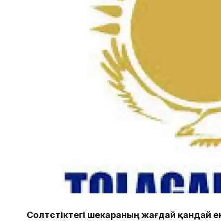
Солтүстіктегі шекараның жағдай қандай ек