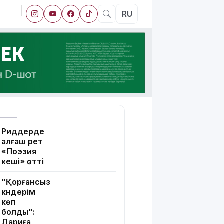
RU
Риддерде
алғаш рет
«Поэзия
кеші» өтті
"Қорғансыз
күндерім
көп
болды":
Дариға