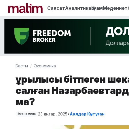
Саясат
Аналитика
Қоғам
Мәдениет
Басты
Экономика
Құрылысы бітпеген шек
салған Назарбаевтар
ма?
23 қаңтар, 2025
•
Аялдар Күнтуған
Экономика