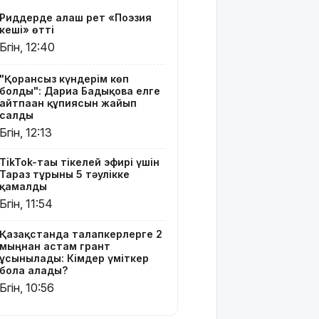
үміткер
Риддерде алғаш рет «Поэзия
бола
кеші» өтті
алады?
Бүгін, 12:40
ЕО мен
Украина
"Қорғансыз күндерім көп
болды": Дариға Бадықова елге
АҚШ-тың
айтпаған құпиясын жайып
Ресейге
салды
қарсы
Бүгін, 12:13
жаңа
санкцияларын
TikTok-тағы тікелей эфирі үшін
қолдады
Тараз тұрғыны 5 тәулікке
қамалды
8 тамызға
Бүгін, 11:54
арналған
ауа райы
Қазақстанда талапкерлерге 2
болжамы
мыңнан астам грант
ұсынылады: Кімдер үміткер
Полиция
бола алады?
қазақстандық
Бүгін, 10:56
жүргізушілерге
маңызды