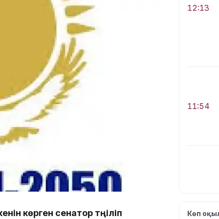
12:13
11:54
10:56
енін көрген сенатор түңіліп
Көп оқ