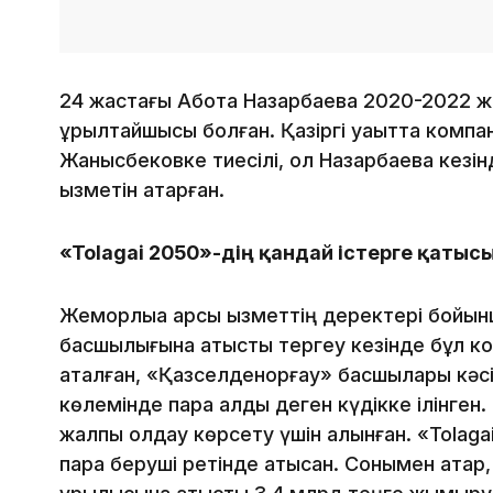
24 жастағы Ақбота Назарбаева 2020-2022 
құрылтайшысы болған. Қазіргі уақытта комп
Жанысбековке тиесілі, ол Назарбаева кезі
қызметін атқарған.
«Tolagai 2050»-дің қандай істерге қатыс
Жемқорлыққа қарсы қызметтің деректері бойы
басшылығына қатысты тергеу кезінде бұл к
аталған, «Қазселденқорғау» басшылары кәс
көлемінде пара алды деген күдікке ілінген. 
жалпы қолдау көрсету үшін алынған. «Tolag
пара беруші ретінде қатысқан. Сонымен қатар