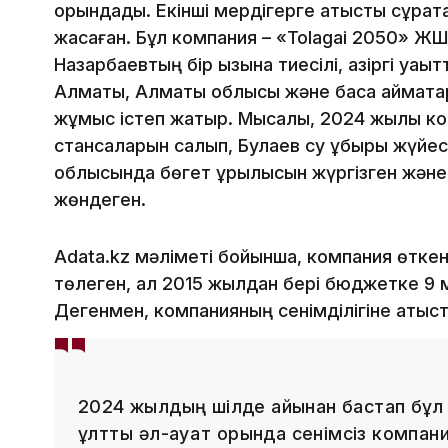
орындады. Екінші мердігерге қатысты сұрақ
жасаған. Бұл компания – «Tolagai 2050» Ж
Назарбаевтың бір қызына тиесілі, қазіргі уақы
Алматы, Алматы облысы және басқа аймақта
жұмыс істеп жатыр. Мысалы, 2024 жылы ко
стансаларын салып, Булаев су құбыры жүйесі
облысында бөгет құрылысын жүргізген жән
жөндеген.
Adata.kz мәліметі бойынша, компания өткен
төлеген, ал 2015 жылдан бері бюджетке 9 м
Дегенмен, компанияның сенімділігіне қатыс
2024 жылдың шілде айынан бастап бұл
ұлттық әл-ауқат қорында сенімсіз компани