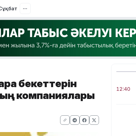
Сұқбат
ара бекеттерін
12:40
дың компаниялары