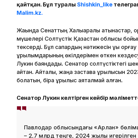
қайтқан. Бұл туралы
Shishkin_like
телегра
Malim.kz.
Жақында Сенаттың Халықаралық қатынастар, қо
мүшелері Солтүстік Қазақстан облысы бойы
тексерді. Бұл сапардың нәтижеcін құқық қорғ
құрылымдарының өкілдерімен өткен кездес
Лукин баяндады. Сенатор солтүстіктегі шек
қайтқан. Айталық, жаңа застава құрылысын 2
болатын, бірақ құрылыс аяқталмай қалған.
Сенатор Лукин келтірген кейбір мәліметт
Павлодар облысындағы «Арлан» бөлімш
– 2,7 млрд теңге, 2024 жылы игерілген 