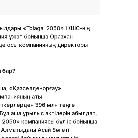
17:34
жылдары «Tolagai 2050» ЖШС-нің
ания құжат бойынша Оразхан
нде осы компанияның директоры
16:34
ы бар?
нша, «Қазселденқорғау»
омпанияның аты
16:33
іпкерлерден 396 млн теңге
Бұл ақша құрылыс актілерін қабылдап,
ai 2050» компаниясы бұл іс бойынша
, Алматыдағы Ақсай бөгеті
16:01