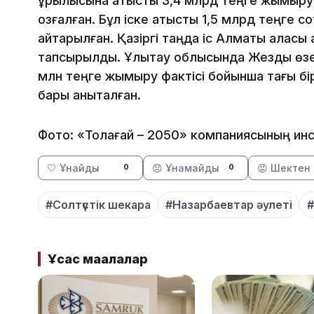
құрылысына қатысты 3,4 млрд теңге жымқыру 
қозғалған. Бұл іске қатысты 1,5 млрд теңге с
қайтарылған. Қазіргі таңда іс Алматы қалас
тапсырылды. Ұлытау облысында Жезды өзен
млн теңге жымқыру фактісі бойынша тағы бі
бары анықталған.
Фото: «Толағай – 2050» компаниясының ин
🤍 Ұнайды
😞 Ұнамайды
😡 Шектен 
0
0
#Солтүстік шекара
#Назарбаевтар әулеті
#
Ұқсас мақалалар