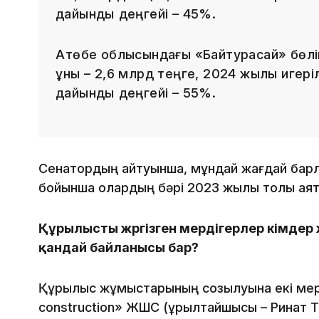
дайындық деңгейі – 45%.
Ақтөбе облысындағы «Байтурасай» бөлі
құны – 2,6 млрд теңге, 2024 жылы игері
дайындық деңгейі – 55%.
Сенатордың айтуынша, мұндай жағдай барлы
бойынша олардың бәрі 2023 жылы толық аяқт
Құрылысты жүргізген мердігерлер кімде
қандай байланысы бар?
Құрылыс жұмыстарының созылуына екі мердіг
construction» ЖШС (құрылтайшысы – Ринат