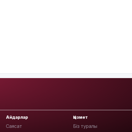
Айдарлар
Қызмет
Саясат
Біз туралы