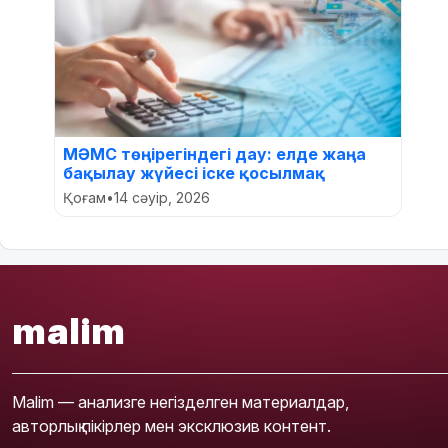
МӘМС төңірегіндегі дау: елде жаңа
бақылау жүйесі іске қосылмақ
Қоғам
•
14 сәуір, 2026
malim
Malim — анализге негізделген материалдар,
авторлық пікірлер мен эксклюзив контент.