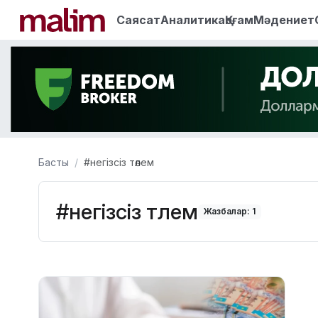
Саясат
Аналитика
Қоғам
Мәдениет
Басты
#негізсіз төлем
#негізсіз төлем
Жазбалар: 1