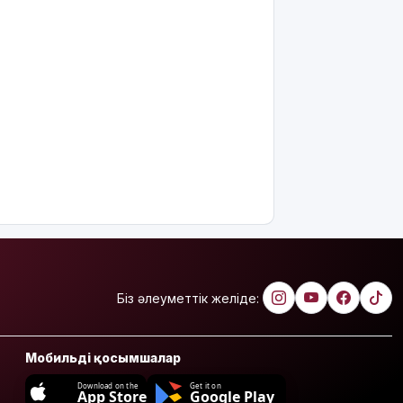
Біз әлеуметтік желіде:
Мобильді қосымшалар
Download on the
Get it on
App Store
Google Play