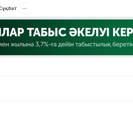
Сұқбат