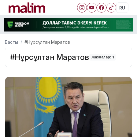
RU
Басты
#Нұрсұлтан Маратов
#Нұрсұлтан Маратов
Жазбалар: 1