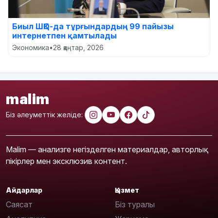
Биыл ШҚО-да тұрғындардың 99 пайызы
интернетпен қамтылады
Экономика
•
28 қаңтар, 2026
malim
Біз әлеуметтік желіде:
Malim — анализге негізделген материалдар, авторлық
пікірлер мен эксклюзив контент.
Айдарлар
Қызмет
Саясат
Біз туралы