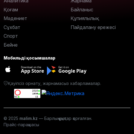
Аналитика
Жарнама
Қоғам
Байланыс
Мәдениет
Құпиялылық
Сұхбат
Пайдалану ережесі
Спорт
Бейне
Мобильді қосымшалар
Download on the
Get it on
App Store
Google Play
Қауіпсіз орнату, жарнамасыз хабарламалар.
© 2025
malim.kz
— Барлық құқықтар қорғалған.
Прайс-парақшасы