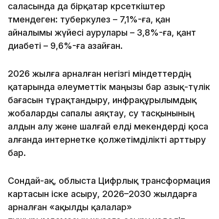
саласында да бірқатар көрсеткіштер
төмендеген: туберкулез – 7,1%-ға, қан
айналымы жүйесі аурулары – 3,8%-ға, қант
диабеті – 9,6%-ға азайған.
2026 жылға арналған негізгі міндеттердің
қатарында әлеуметтік маңызы бар азық-түлік
бағасын тұрақтандыру, инфрақұрылымдық
жобаларды сапалы аяқтау, су тасқынының
алдын алу және шалғай елді мекендерді қоса
алғанда интернетке қолжетімділікті арттыру
бар.
Сондай-ақ, облыста Цифрлық трансформация
картасын іске асыру, 2026–2030 жылдарға
арналған «ақылды қалалар»