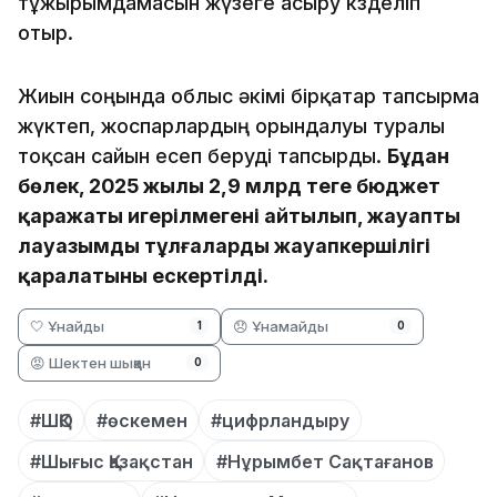
тұжырымдамасын жүзеге асыру көзделіп
отыр.
Жиын соңында облыс әкімі бірқатар тапсырма
жүктеп, жоспарлардың орындалуы туралы
тоқсан сайын есеп беруді тапсырды.
Бұдан
бөлек, 2025 жылы 2,9 млрд теңге бюджет
қаражаты игерілмегені айтылып, жауапты
лауазымды тұлғалардың жауапкершілігі
қаралатыны ескертілді.
🤍 Ұнайды
😞 Ұнамайды
1
0
😡 Шектен шыққан
0
#ШҚО
#өскемен
#цифрландыру
#Шығыс Қазақстан
#Нұрымбет Сақтағанов