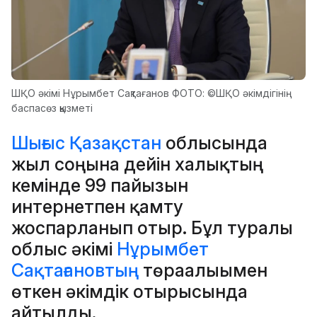
ШҚО әкімі Нұрымбет Сақтағанов ФОТО: ©ШҚО әкімдігінің
баспасөз қызметі
Шығыс Қазақстан
облысында
жыл соңына дейін халықтың
кемінде 99 пайызын
интернетпен қамту
жоспарланып отыр. Бұл туралы
облыс әкімі
Нұрымбет
Сақтағановтың
төрағалығымен
өткен әкімдік отырысында
айтылды.