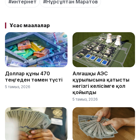
#интернет
#Нұрсұлтан Маратов
Ұқсас мақалалар
Доллар құны 470
Алғашқы АЭС
теңгеден төмен түсті
құрылысына қатысты
негізгі келісімге қол
5 тамыз, 2026
қойылды
5 тамыз, 2026