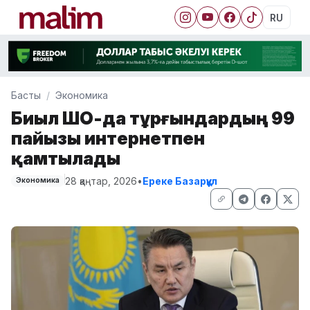
RU
Басты
Экономика
Биыл ШҚО-да тұрғындардың 99
пайызы интернетпен
қамтылады
28 қаңтар, 2026
•
Ереке Базарқұл
Экономика