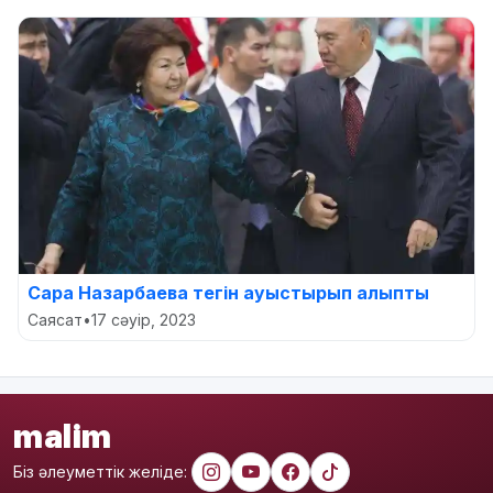
Сара Назарбаева тегін ауыстырып алыпты
Саясат
•
17 сәуір, 2023
malim
Біз әлеуметтік желіде: