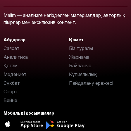
Malim — анализге негізделген материалдар, авторлық
пікірлер мен эксклюзив контент.
Айдарлар
Қызмет
Саясат
Біз туралы
Аналитика
Жарнама
Қоғам
Байланыс
Мәдениет
Құпиялылық
Сұхбат
Пайдалану ережесі
Спорт
Бейне
Мобильді қосымшалар
Download on the
Get it on
App Store
Google Play