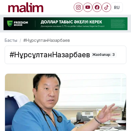
RU
Басты
#НұрсұлтанНазарбаев
#НұрсұлтанНазарбаев
Жазбалар: 3