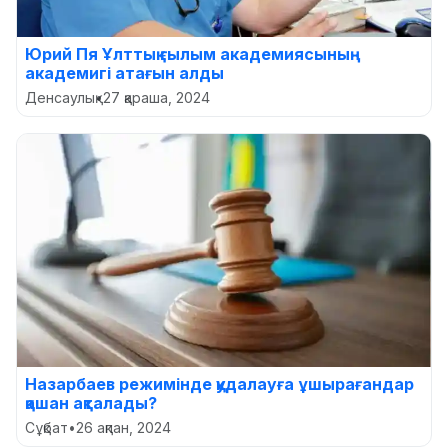
Юрий Пя Ұлттық ғылым академиясының
академигі атағын алды
Денсаулық
•
27 қараша, 2024
Назарбаев режимінде қудалауға ұшырағандар
қашан ақталады?
Сұқбат
•
26 ақпан, 2024