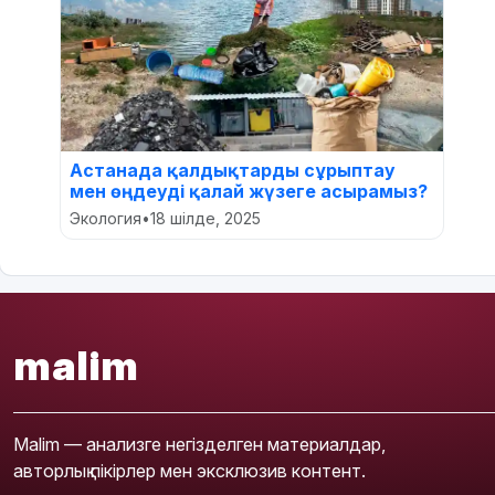
Астанада қалдықтарды сұрыптау
мен өңдеуді қалай жүзеге асырамыз?
Экология
•
18 шілде, 2025
malim
Malim — анализге негізделген материалдар,
авторлық пікірлер мен эксклюзив контент.