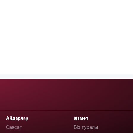
Айдарлар
Қызмет
Саясат
Біз туралы