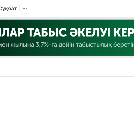
Сұқбат