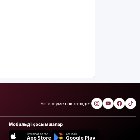
Біз әлеуметтік желіде:
Мобильді қосымшалар
Download on the
Get it on
App Store
Google Play