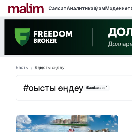
Саясат
Аналитика
Қоғам
Мәдениет
Басты
#қоқысты өңдеу
#қоқысты өңдеу
Жазбалар: 1