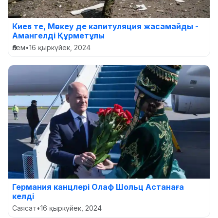
Киев те, Мәскеу де капитуляция жасамайды -
Амангелді Құрметұлы
Әлем
•
16 қыркүйек, 2024
Германия канцлері Олаф Шольц Астанаға
келді
Саясат
•
16 қыркүйек, 2024