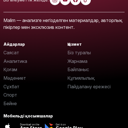
Malim — анализге негізделген материалдар, авторлық
пікірлер мен эксклюзив контент.
Айдарлар
Қызмет
Саясат
Біз туралы
Аналитика
Жарнама
Қоғам
Байланыс
Мәдениет
Құпиялылық
Сұхбат
Пайдалану ережесі
Спорт
Бейне
Мобильді қосымшалар
Download on the
Get it on