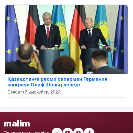
Қазақстанға ресми сапармен Германия
канцлері Олаф Шольц келеді
Саясат
•
7 қыркүйек, 2024
malim
Біз әлеуметтік желіде: