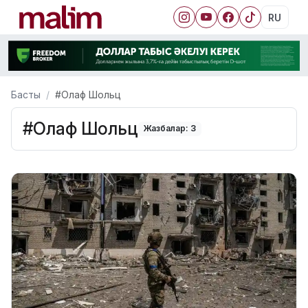
RU
Басты
#Олаф Шольц
#Олаф Шольц
Жазбалар: 3