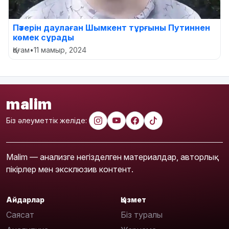
Пәтерін даулаған Шымкент тұрғыны Путиннен
көмек сұрады
Қоғам
•
11 мамыр, 2024
malim
Біз әлеуметтік желіде:
Malim — анализге негізделген материалдар, авторлық
пікірлер мен эксклюзив контент.
Айдарлар
Қызмет
Саясат
Біз туралы