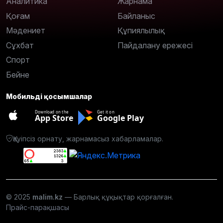
Аналитика
Жарнама
Қоғам
Байланыс
Мәдениет
Құпиялылық
Сұхбат
Пайдалану ережесі
Спорт
Бейне
Мобильді қосымшалар
Download on the
Get it on
App Store
Google Play
Қауіпсіз орнату, жарнамасыз хабарламалар.
© 2025
malim.kz
— Барлық құқықтар қорғалған.
Прайс-парақшасы