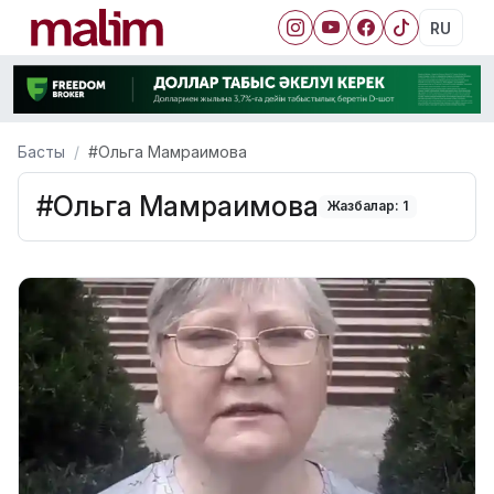
RU
Басты
#Ольга Мамраимова
#Ольга Мамраимова
Жазбалар: 1