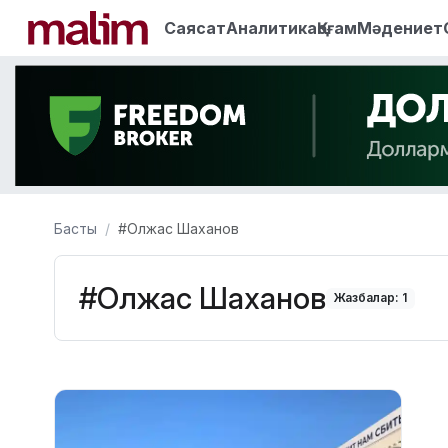
Саясат
Аналитика
Қоғам
Мәдениет
Басты
#Олжас Шаханов
#Олжас Шаханов
Жазбалар: 1