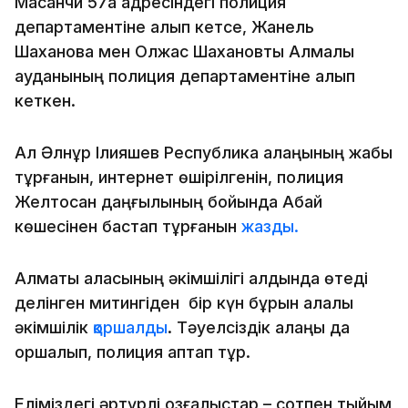
Масанчи 57а адресіндегі полиция
департаментіне алып кетсе, Жанель
Шаханова мен Олжас Шахановты Алмалы
ауданының полиция департаментіне алып
кеткен.
Ал Әлнұр Ілияшев Республика алаңының жабық
тұрғанын, интернет өшірілгенін, полиция
Желтоқсан даңғылының бойында Абай
көшесінен бастап тұрғанын
жазды.
Алматы қаласының әкімшілігі алдында өтеді
делінген митингіден бір күн бұрын қалалық
әкімшілік
қоршалды
. Тәуелсіздік алаңы да
қоршалып, полиция қаптап тұр.
Еліміздегі әртүрлі қозғалыстар – сотпен тыйым