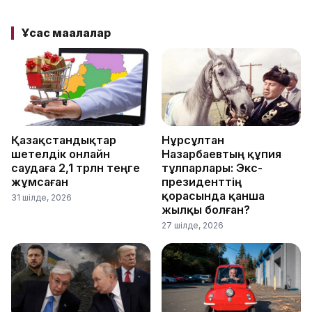
Ұқсас мақалалар
Қазақстандықтар
Нұрсұлтан
шетелдік онлайн
Назарбаевтың құпия
саудаға 2,1 трлн теңге
тұлпарлары: Экс-
жұмсаған
президенттің
қорасында қанша
31 шілде, 2026
жылқы болған?
27 шілде, 2026