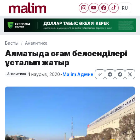
RU
Басты
Аналитика
Алматыда қоғам белсенділері
ұсталып жатыр
1 наурыз, 2020
•
Malim Админ
Аналитика