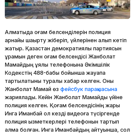
Алматыда қоғам белсенділерін полиция
арнайы шақырту жіберіп, үйлерінен алып кетіп
жатыр. Қазақстан демократиялық партиясын
құрамын деген қоғам белсендісі Жанболат
Мамайдың ұялы телефонына Әкімшілік
Кодекстің 488-бабы бойынша жауапқа
тартылатыны туралы хабар келген. Оны
Жанболат Мамай өз
фейсбук парақшасына
жариялады. Кейін Жанболат Мамайды үйіне
полиция келген. Қоғам белсендісінің жары
Инга Иманбай ол кезді видеоға түсіргенде
полиция қызметкерлері телефонын тартып
алмақ болған. Инга Иманбайдың айтуынша, сол