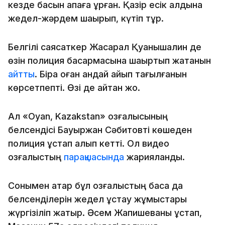
кезде басын қақпаға ұрған. Қазір есік алдына
жедел-жәрдем шақырып, күтіп тұр.
Белгілі саясаткер Жасарал Қуанышалин де
өзін полиция басқармасына шақыртып жатқанын
айтты
. Бірақ оған қандай айып тағылғанын
көрсетпепті. Өзі де айтқан жоқ.
Ал «Oyan, Kazakstan» қозғалысының
белсендісі Бауыржан Сәбитовті көшеден
полиция ұстап алып кетті. Ол видео
қозғалыстың
парақшасында
жарияланды.
Сонымен қатар бұл қозғалыстың басқа да
белсенділерін жедел ұстау жұмыстары
жүргізіліп жатыр. Әсем Жапишеваны ұстап,