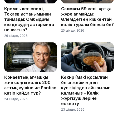
Кремль келіспеді,
Салмағы 59 келі, артқа
Тоқаев ұстанымынан
жүре алмайды:
таймады: Омбыдағы
Әлемдегі ең кішкентай
кездесудің астарында
көлік туралы білесіз бе?
не жатыр?
25 шілде, 2026
26 шілде, 2026
Қонаевтың алғашқы
Көкнәр (мак) қосылған
және соңғы көлігі: 200
бәліш жеймін деп
аттың күшіне ие Pontiac
куәлігіңізден айырылып
қазір қайда тұр?
қалмаңыз – Көлік
жүргізушілеріне
24 шілде, 2026
ескерту
23 шілде, 2026