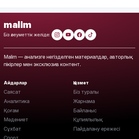
malim
Біз әлеуметтік желіде:
Malim — анализге негізделген материалдар, авторлық
пікірлер мен эксклюзив контент.
Айдарлар
Қызмет
Саясат
Біз туралы
Аналитика
Жарнама
Қоғам
Байланыс
Мәдениет
Құпиялылық
Сұхбат
Пайдалану ережесі
Спорт