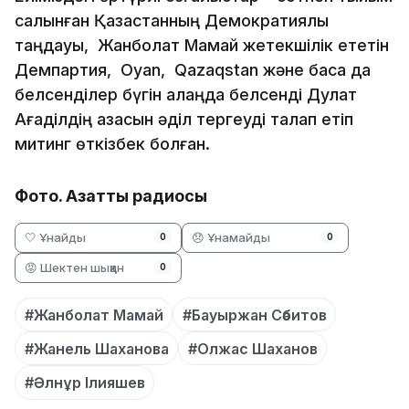
салынған Қазақстанның Демократиялы
таңдауы, Жанболат Мамай жетекшілік ететін
Демпартия, Oyan, Qazaqstan және басқа да
белсенділер бүгін алаңда белсенді Дулат
Ағаділдің қазасын әділ тергеуді талап етіп
митинг өткізбек болған.
Фото. Азаттық радиосы
🤍 Ұнайды
😞 Ұнамайды
0
0
😡 Шектен шыққан
0
#Жанболат Мамай
#Бауыржан Сәбитов
#Жанель Шаханова
#Олжас Шаханов
#Әлнұр Ілияшев