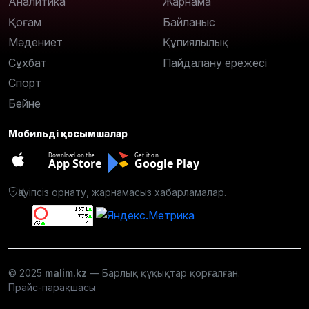
Аналитика
Жарнама
Қоғам
Байланыс
Мәдениет
Құпиялылық
Сұхбат
Пайдалану ережесі
Спорт
Бейне
Мобильді қосымшалар
Download on the
Get it on
App Store
Google Play
Қауіпсіз орнату, жарнамасыз хабарламалар.
© 2025
malim.kz
— Барлық құқықтар қорғалған.
Прайс-парақшасы