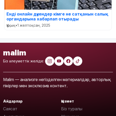
Енді онлайн дүкендер кімге не сатқанын салық
органдарына хабарлап отырады
Құқық
•
1 желтоқсан, 2025
malim
Біз әлеуметтік желіде:
Malim — анализге негізделген материалдар, авторлық
пікірлер мен эксклюзив контент.
Айдарлар
Қызмет
Саясат
Біз туралы