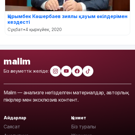
Қырымбек Көшербаев зиялы қауым өкілдерімен
кездесті
Сұқбат
•
4 қыркүйек, 2020
malim
Біз әлеуметтік желіде:
Malim — анализге негізделген материалдар, авторлық
пікірлер мен эксклюзив контент.
Айдарлар
Қызмет
Саясат
Біз туралы