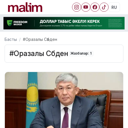
RU
Басты
#Оразалы Сәбден
#Оразалы Сәбден
Жазбалар: 1