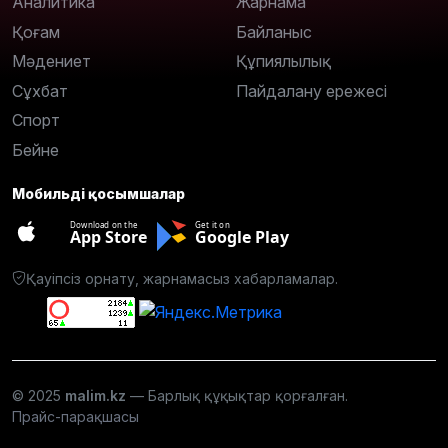
Аналитика
Жарнама
Қоғам
Байланыс
Мәдениет
Құпиялылық
Сұхбат
Пайдалану ережесі
Спорт
Бейне
Мобильді қосымшалар
Download on the
Get it on
App Store
Google Play
Қауіпсіз орнату, жарнамасыз хабарламалар.
© 2025
malim.kz
— Барлық құқықтар қорғалған.
Прайс-парақшасы