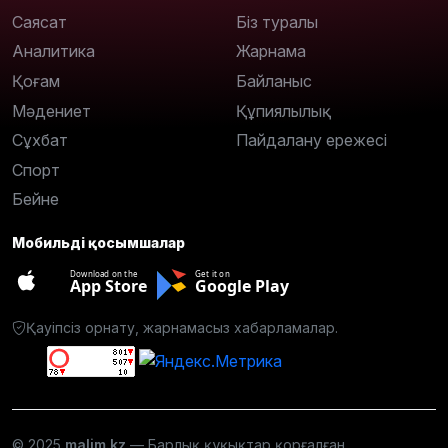
Саясат
Біз туралы
Аналитика
Жарнама
Қоғам
Байланыс
Мәдениет
Құпиялылық
Сұхбат
Пайдалану ережесі
Спорт
Бейне
Мобильді қосымшалар
Download on the
Get it on
App Store
Google Play
Қауіпсіз орнату, жарнамасыз хабарламалар.
© 2025
malim.kz
— Барлық құқықтар қорғалған.