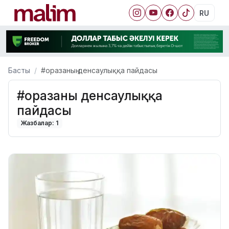
RU
Басты
#оразаның денсаулыққа пайдасы
#оразаның денсаулыққа
пайдасы
Жазбалар: 1