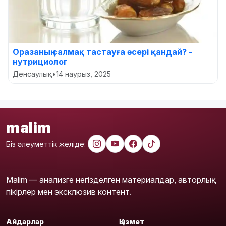
Оразаның салмақ тастауға әсері қандай? -
нутрициолог
Денсаулық
•
14 наурыз, 2025
malim
Біз әлеуметтік желіде:
Malim — анализге негізделген материалдар, авторлық
пікірлер мен эксклюзив контент.
Айдарлар
Қызмет