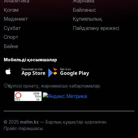
Аналитика
Жарнама
Қоғам
Байланыс
Мәдениет
Құпиялылық
Сұхбат
Пайдалану ережесі
Спорт
Бейне
Мобильді қосымшалар
Download on the
Get it on
App Store
Google Play
Қауіпсіз орнату, жарнамасыз хабарламалар.
© 2025
malim.kz
— Барлық құқықтар қорғалған.
Прайс-парақшасы