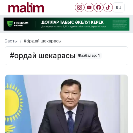
RU
Басты
#Қордай шекарасы
#Қордай шекарасы
Жазбалар: 1