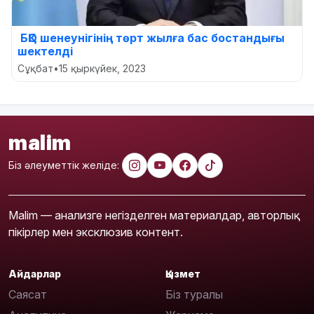
БҚО шенеунігінің төрт жылға бас бостандығы
шектелді
Сұқбат
•
15 қыркүйек, 2023
malim
Біз әлеуметтік желіде:
Malim — анализге негізделген материалдар, авторлық
пікірлер мен эксклюзив контент.
Айдарлар
Қызмет
Саясат
Біз туралы