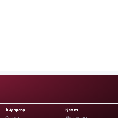
Айдарлар
Қызмет
Саясат
Біз туралы