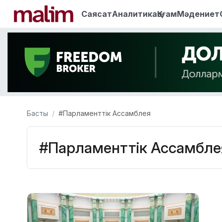
Саясат
Аналитика
Қоғам
Мәдениет
Басты
#Парламенттік Ассамблея
#Парламенттік Ассамбле