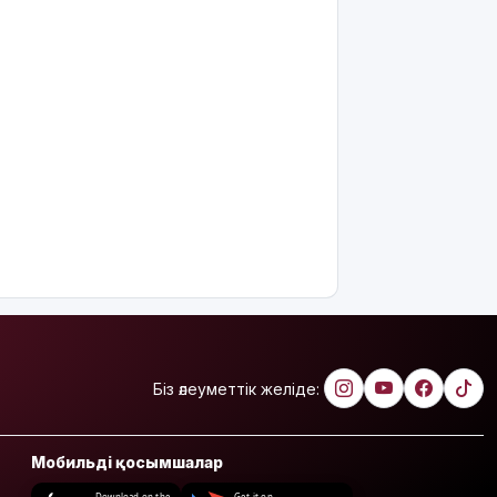
Біз әлеуметтік желіде:
Мобильді қосымшалар
Download on the
Get it on