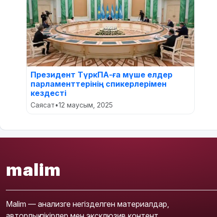
Президент ТүркПА-ға мүше елдер
парламенттерінің спикерлерімен
кездесті
Саясат
•
12 маусым, 2025
malim
Malim — анализге негізделген материалдар,
авторлық пікірлер мен эксклюзив контент.