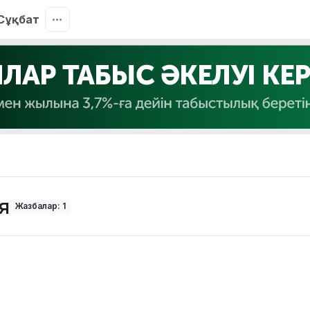
Сұқбат
я
Жазбалар: 1