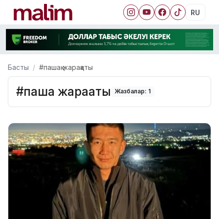
RU
Басты
#пашақ жарақаты
#пашақ жарақаты
Жазбалар: 1