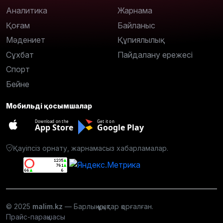
Аналитика
Жарнама
Қоғам
Байланыс
Мәдениет
Құпиялылық
Сұхбат
Пайдалану ережесі
Спорт
Бейне
Мобильді қосымшалар
Download on the
Get it on
App Store
Google Play
Қауіпсіз орнату, жарнамасыз хабарламалар.
© 2025
malim.kz
— Барлық құқықтар қорғалған.
Прайс-парақшасы