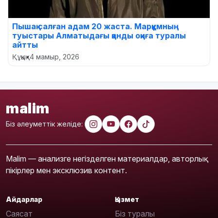
Пышақ салған адам 20 жаста. Марқұмның
туыстары Алматыдағы қанды оқиға туралы
айтты
Құқық
•
4 мамыр, 2026
malim
Біз әлеуметтік желіде:
Malim — анализге негізделген материалдар, авторлық
пікірлер мен эксклюзив контент.
Айдарлар
Қызмет
Саясат
Біз туралы