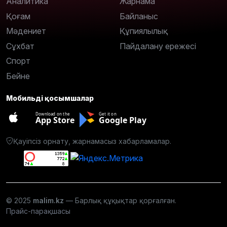
Аналитика
Жарнама
Қоғам
Байланыс
Мәдениет
Құпиялылық
Сұхбат
Пайдалану ережесі
Спорт
Бейне
Мобильді қосымшалар
Download on the
Get it on
App Store
Google Play
Қауіпсіз орнату, жарнамасыз хабарламалар.
© 2025
malim.kz
— Барлық құқықтар қорғалған.
Прайс-парақшасы