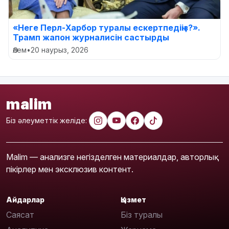
«Неге Перл-Харбор туралы ескертпедіңіз?».
Трамп жапон журналисін састырды
Әлем
•
20 наурыз, 2026
malim
Біз әлеуметтік желіде:
Malim — анализге негізделген материалдар, авторлық
пікірлер мен эксклюзив контент.
Айдарлар
Қызмет
Саясат
Біз туралы