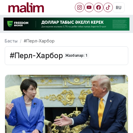
RU
Басты
#Перл-Харбор
#Перл-Харбор
Жазбалар: 1