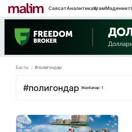
Саясат
Аналитика
Қоғам
Мәдениет
Басты
#полигондар
#полигондар
Жазбалар: 1