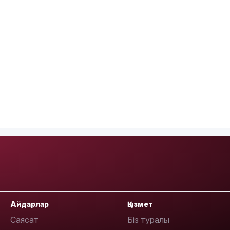
Айдарлар
Қызмет
Саясат
Біз туралы