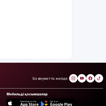
Біз әлеуметтік желіде:
Мобильді қосымшалар
Download on the
Get it on
App Store
Google Play