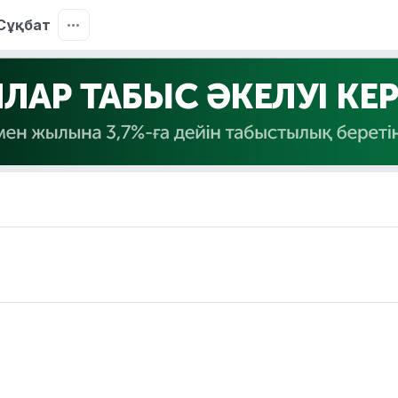
Сұқбат