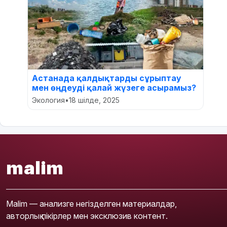
Астанада қалдықтарды сұрыптау
мен өңдеуді қалай жүзеге асырамыз?
Экология
•
18 шілде, 2025
malim
Malim — анализге негізделген материалдар,
авторлық пікірлер мен эксклюзив контент.