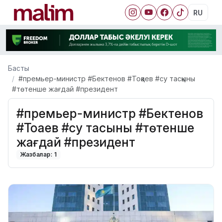
RU
Басты
#премьер-министр #Бектенов #Тоқаев #су тасқыны
#төтенше жағдай #президент
#премьер-министр #Бектенов
#Тоқаев #су тасқыны #төтенше
жағдай #президент
Жазбалар: 1