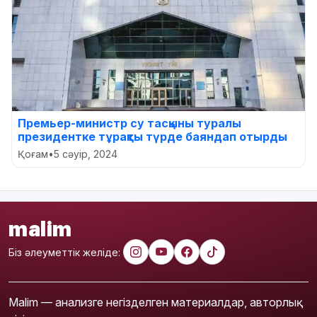
Премьер-министр су тасқыны туралы
президентке тұрақты түрде баяндап отырды
Қоғам
•
5 сәуір, 2024
malim
Біз әлеуметтік желіде:
Malim — анализге негізделген материалдар, авторлық