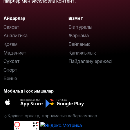
пікірлер мен эксклюзив контент.
Айдарлар
Қызмет
Саясат
Біз туралы
Аналитика
Жарнама
Қоғам
Байланыс
Мәдениет
Құпиялылық
Сұхбат
Пайдалану ережесі
Спорт
Бейне
Мобильді қосымшалар
Download on the
Get it on
App Store
Google Play
Қауіпсіз орнату, жарнамасыз хабарламалар.