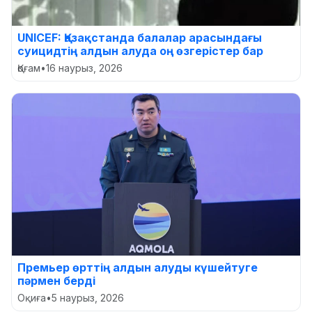
UNICEF: Қазақстанда балалар арасындағы
суицидтің алдын алуда оң өзгерістер бар
Қоғам
•
16 наурыз, 2026
Премьер өрттің алдын алуды күшейтуге
пәрмен берді
Оқиға
•
5 наурыз, 2026