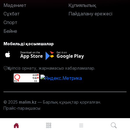
Мәдениет
Құпиялылық
Сұхбат
Пайдалану ережесі
Спорт
Бейне
Мобильді қосымшалар
Download on the
Get it on
App Store
Google Play
Қауіпсіз орнату, жарнамасыз хабарламалар.
© 2025
malim.kz
— Барлық құқықтар қорғалған.
Прайс-парақшасы