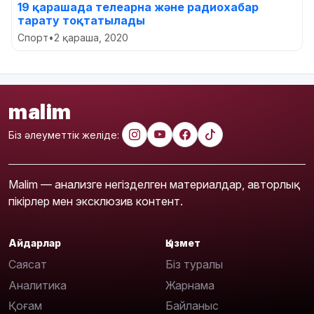
19 қарашада телеарна және радиохабар
тарату тоқтатылады
Спорт
•
2 қараша, 2020
malim
Біз әлеуметтік желіде:
Malim — анализге негізделген материалдар, авторлық
пікірлер мен эксклюзив контент.
Айдарлар
Қызмет
Саясат
Біз туралы
Аналитика
Жарнама
Қоғам
Байланыс