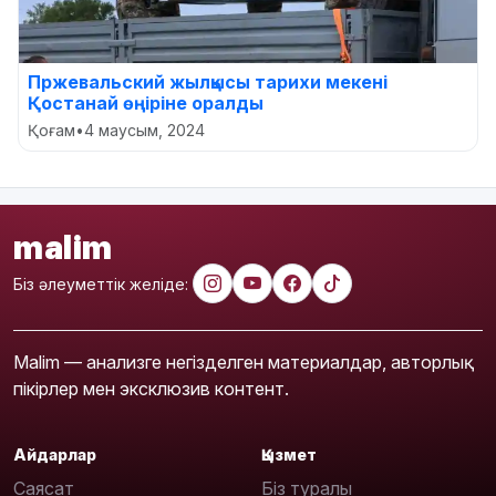
Пржевальский жылқысы тарихи мекені
Қостанай өңіріне оралды
Қоғам
•
4 маусым, 2024
malim
Біз әлеуметтік желіде:
Malim — анализге негізделген материалдар, авторлық
пікірлер мен эксклюзив контент.
Айдарлар
Қызмет
Саясат
Біз туралы