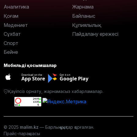
Аналитика
Жарнама
Қоғам
Байланыс
Мәдениет
Құпиялылық
Сұхбат
Пайдалану ережесі
Спорт
Бейне
Мобильді қосымшалар
Download on the
Get it on
App Store
Google Play
Қауіпсіз орнату, жарнамасыз хабарламалар.
© 2025
malim.kz
— Барлық құқықтар қорғалған.
Прайс-парақшасы