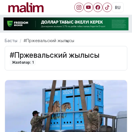
RU
Басты
#Пржевальский жылқысы
#Пржевальский жылқысы
Жазбалар: 1