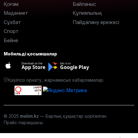
Қоғам
Байланыс
Мәдениет
Құпиялылық
Сұхбат
Пайдалану ережесі
Спорт
Бейне
Мобильді қосымшалар
Download on the
Get it on
App Store
Google Play
Қауіпсіз орнату, жарнамасыз хабарламалар.
© 2025
malim.kz
— Барлық құқықтар қорғалған.
Прайс-парақшасы