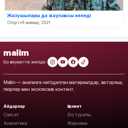
Жазушылары да жаулағысы келеді
Спорт
•
6 мамыр, 2021
malim
Біз әлеуметтік желіде:
Malim — анализге негізделген материалдар, авторлық
пікірлер мен эксклюзив контент.
Айдарлар
Қызмет
Саясат
Біз туралы
Аналитика
Жарнама