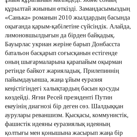
құрылтай жиынын өткізді. Замандасымыздың
«Санька» романын 2010 жылдардың басында
оқығанда қарым-қабілетіне сүйсіндік. Алайда,
лимоновшылдығын да бірден байқадық.
Бауырлас укриан жеріне барып Донбасста
батальон басқарып соғысқанын естігенде
оның шығармаларына қарапайым оқырман
ретінде байкот жарияладық. Прилепиннің
пайымдауынша, жаңа ұйым еуразия
кеңістігіндегі халықтардың басын қосуды
көздейді. Яғни Ресей президенті Путин
екеуінің диагнозі бір деген сөз. Шалдыққан
аурулары реваншизм. Қысқасы, коммунистік,
фашистік идеяны еуразиялық идеяның
қолтығы мен қонышына жасырып жаңа бір