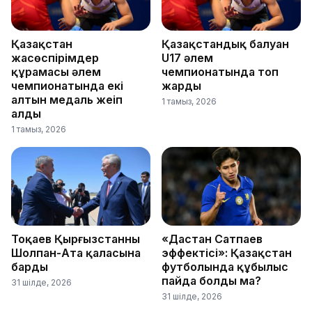
Қазақстан
Қазақстандық балуан
жасөспірімдер
U17 әлем
құрамасы әлем
чемпионатында топ
чемпионатында екі
жарды
алтын медаль жеңіп
1 тамыз, 2026
алды
1 тамыз, 2026
Тоқаев Қырғызстанның
«Дастан Сатпаев
Шолпан-Ата қаласына
эффектісі»: Қазақстан
барды
футболында құбылыс
пайда болды ма?
31 шілде, 2026
31 шілде, 2026