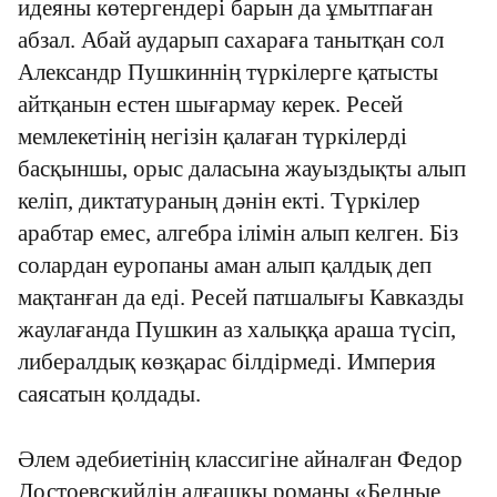
идеяны көтергендері барын да ұмытпаған
абзал. Абай аударып сахараға танытқан сол
Александр Пушкиннің түркілерге қатысты
айтқанын естен шығармау керек. Ресей
мемлекетінің негізін қалаған түркілерді
басқыншы, орыс даласына жауыздықты алып
келіп, диктатураның дәнін екті. Түркілер
арабтар емес, алгебра ілімін алып келген. Біз
солардан еуропаны аман алып қалдық деп
мақтанған да еді. Ресей патшалығы Кавказды
жаулағанда Пушкин аз халыққа араша түсіп,
либералдық көзқарас білдірмеді. Империя
саясатын қолдады.
Әлем әдебиетінің классигіне айналған Федор
Достоевскийдің алғашқы романы «Бедные