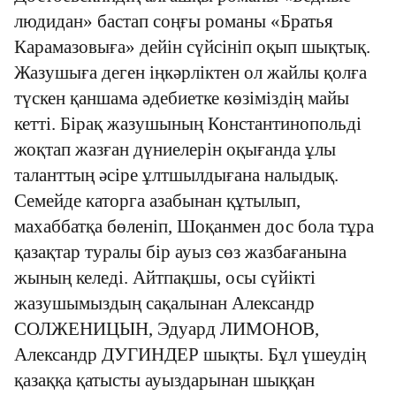
людидан» бастап соңғы романы «Братья
Карамазовыға» дейін сүйсініп оқып шықтық.
Жазушыға деген іңкәрліктен ол жайлы қолға
түскен қаншама әдебиетке көзіміздің майы
кетті. Бірақ жазушының Константинопольді
жоқтап жазған дүниелерін оқығанда ұлы
таланттың әсіре ұлтшылдығана налыдық.
Семейде каторга азабынан құтылып,
махаббатқа бөленіп, Шоқанмен дос бола тұра
қазақтар туралы бір ауыз сөз жазбағанына
жының келеді. Айтпақшы, осы сүйікті
жазушымыздың сақалынан Александр
СОЛЖЕНИЦЫН, Эдуард ЛИМОНОВ,
Александр ДУГИНДЕР шықты. Бұл үшеудің
қазаққа қатысты ауыздарынан шыққан