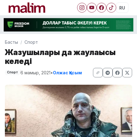
RU
Басты
Спорт
Жазушылары да жаулағысы
келеді
6 мамыр, 2021
•
Олжас Қасым
Спорт