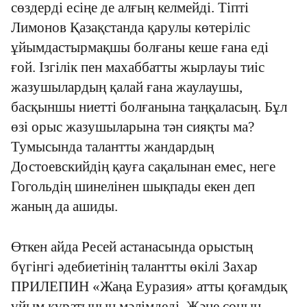
сөздерді есіңе де алғың келмейді. Тіпті
Лимонов Қазақстанда қарулы көтеріліс
ұйымдастырмақшы болғаны кеше ғана еді
ғой. Ізгілік пен махаббатты жырлауы тиіс
жазушылардың қалай ғана жаулаушы,
басқыншы ниетті болғанына таңқаласың. Бұл
өзі орыс жазушыларына тән сияқты ма?
Тумысында талантты жандардың
Достоевскийдің қауға сақалынан емес, неге
Гогольдің шинелінен шықпады екен деп
жаның да ашиды.
Өткен айда Ресей астанасында орыстың
бүгінгі әдебиетінің талантты өкілі Захар
ПРИЛЕПИН «Жаңа Еуразия» атты қоғамдық
ұйым құратынын мәлімдеді. Және соның