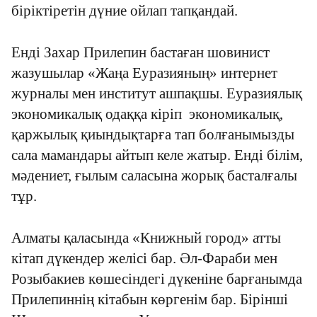
біріктіретін дүние ойлап тапқандай.
Енді Захар Прилепин бастаған шовинист
жазушылар «Жаңа Еуразияның» интернет
журналы мен институт ашпақшы. Еуразиялық
экономикалық одаққа кіріп экономикалық,
қаржылық қиындықтарға тап болғанымызды
сала мамандары айтып келе жатыр. Енді білім,
мәдениет, ғылым саласына жорық басталғалы
тұр.
Алматы қаласында «Книжный город» атты
кітап дүкендер желісі бар. Әл-Фараби мен
Розыбакиев көшесіндегі дүкеніне барғанымда
Прилепиннің кітабын көргенім бар. Бірінші