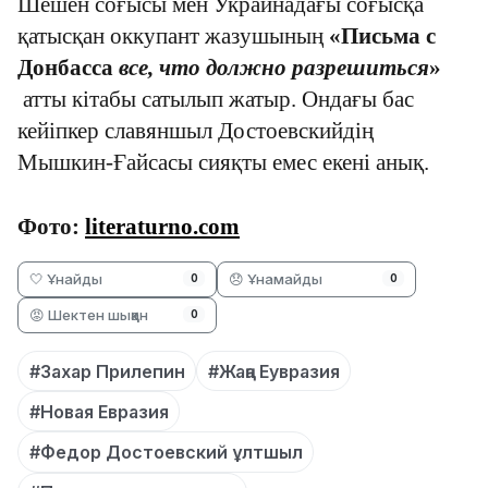
Шешен соғысы мен Украинадағы соғысқа
қатысқан оккупант жазушының
«Письма с
Донбасса
все, что должно разрешиться
»
атты кітабы сатылып жатыр. Ондағы бас
кейіпкер славяншыл Достоевскийдің
Мышкин-Ғайсасы сияқты емес екені анық.
Фото:
literaturno.com
🤍 Ұнайды
😞 Ұнамайды
0
0
😡 Шектен шыққан
0
#Захар Прилепин
#Жаңа Еувразия
#Новая Евразия
#Федор Достоевский ұлтшыл