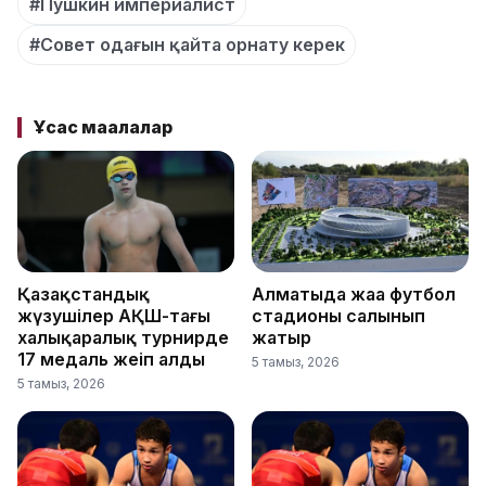
#Пушкин империалист
#Совет одағын қайта орнату керек
Ұқсас мақалалар
Қазақстандық
Алматыда жаңа футбол
жүзушілер АҚШ-тағы
стадионы салынып
халықаралық турнирде
жатыр
17 медаль жеңіп алды
5 тамыз, 2026
5 тамыз, 2026