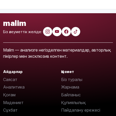
malim
Біз әлеуметтік желіде:
Malim — анализге негізделген материалдар, авторлық
пікірлер мен эксклюзив контент.
Айдарлар
Қызмет
Саясат
Біз туралы
Аналитика
Жарнама
Қоғам
Байланыс
Мәдениет
Құпиялылық
Сұхбат
Пайдалану ережесі