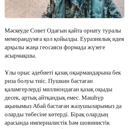
Мәскеуде Совет Одағын қайта орнату туралы
меморандумға қол қойылды. Еуразиялық идея
арқылы жаңа геосаяси формада жүзеге
асырмақшы.
Ұлы орыс әдебиеті қазақ оқырмандарына бек
риза болуы тиіс. Пушкин бастаған
қаламгерлерді миллиондаған қазақ оқыды
десек, артық айтқандық емес. Мәшһүр
ақынымыз Абай бастаған жазушыларымыз да
оларды төбесіне көтерді. Бірақ олардың
арасында империалистік һәм шовинистік