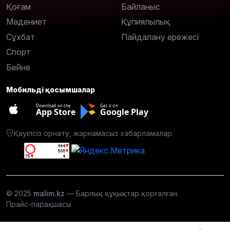
Қоғам
Байланыс
Мәдениет
Құпиялылық
Сұхбат
Пайдалану ережесі
Спорт
Бейне
Мобильді қосымшалар
Download on the
Get it on
App Store
Google Play
Қауіпсіз орнату, жарнамасыз хабарламалар.
© 2025
malim.kz
— Барлық құқықтар қорғалған.
Прайс-парақшасы