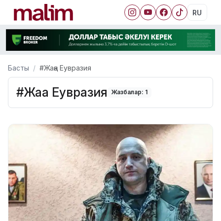
RU
Басты
#Жаңа Еувразия
#Жаңа Еувразия
Жазбалар: 1