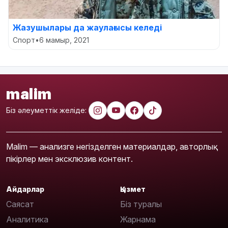
Жазушылары да жаулағысы келеді
Спорт
•
6 мамыр, 2021
malim
Біз әлеуметтік желіде:
Malim — анализге негізделген материалдар, авторлық
пікірлер мен эксклюзив контент.
Айдарлар
Қызмет
Саясат
Біз туралы
Аналитика
Жарнама