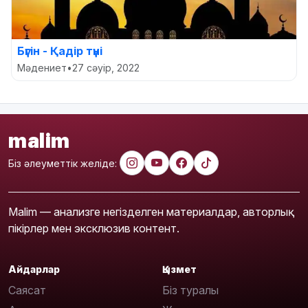
Бүгін - Қадір түні
Мәдениет
•
27 сәуір, 2022
malim
Біз әлеуметтік желіде:
Malim — анализге негізделген материалдар, авторлық
пікірлер мен эксклюзив контент.
Айдарлар
Қызмет
Саясат
Біз туралы