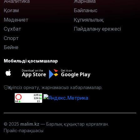
Аналитика
Жарнама
Қоғам
Байланыс
Мәдениет
Құпиялылық
Сұхбат
Пайдалану ережесі
Спорт
Бейне
Мобильді қосымшалар
Download on the
Get it on
App Store
Google Play
Қауіпсіз орнату, жарнамасыз хабарламалар.
© 2025
malim.kz
— Барлық құқықтар қорғалған.
Прайс-парақшасы