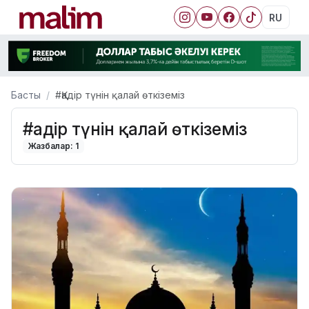
RU
Басты
#Қадір түнін қалай өткіземіз
#Қадір түнін қалай өткіземіз
Жазбалар: 1