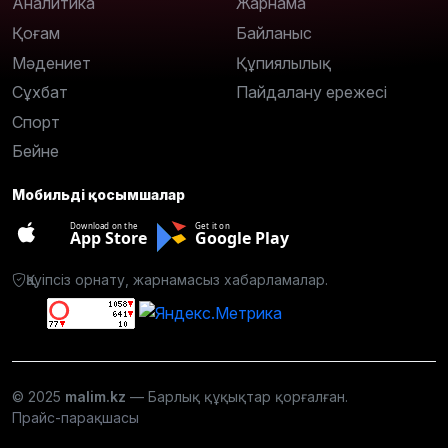
Аналитика
Жарнама
Қоғам
Байланыс
Мәдениет
Құпиялылық
Сұхбат
Пайдалану ережесі
Спорт
Бейне
Мобильді қосымшалар
Download on the
Get it on
App Store
Google Play
Қауіпсіз орнату, жарнамасыз хабарламалар.
© 2025
malim.kz
— Барлық құқықтар қорғалған.
Прайс-парақшасы