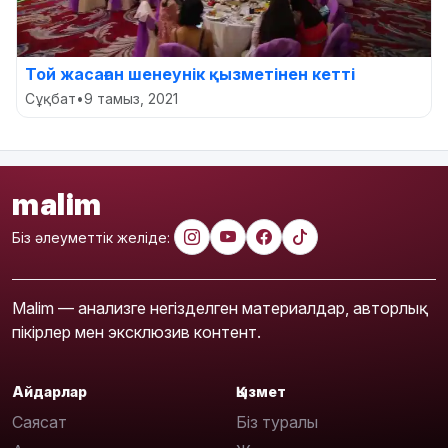
Той жасаған шенеунік қызметінен кетті
Сұқбат
•
9 тамыз, 2021
malim
Біз әлеуметтік желіде:
Malim — анализге негізделген материалдар, авторлық
пікірлер мен эксклюзив контент.
Айдарлар
Қызмет
Саясат
Біз туралы