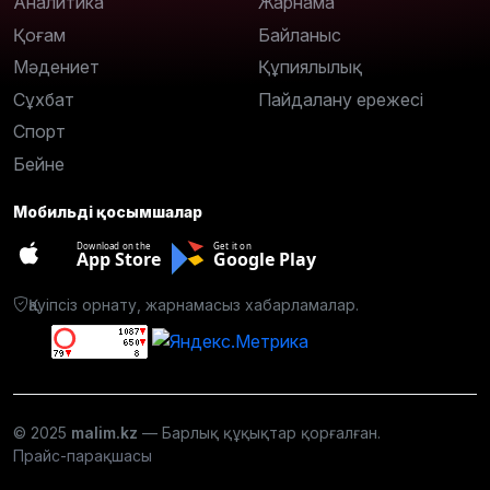
Аналитика
Жарнама
Қоғам
Байланыс
Мәдениет
Құпиялылық
Сұхбат
Пайдалану ережесі
Спорт
Бейне
Мобильді қосымшалар
Download on the
Get it on
App Store
Google Play
Қауіпсіз орнату, жарнамасыз хабарламалар.
© 2025
malim.kz
— Барлық құқықтар қорғалған.
Прайс-парақшасы