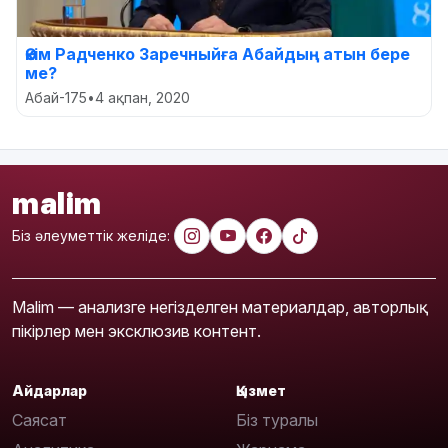
Әкім Радченко Заречныйға Абайдың атын бере
ме?
Абай-175
•
4 ақпан, 2020
malim
Біз әлеуметтік желіде:
Malim — анализге негізделген материалдар, авторлық
пікірлер мен эксклюзив контент.
Айдарлар
Қызмет
Саясат
Біз туралы