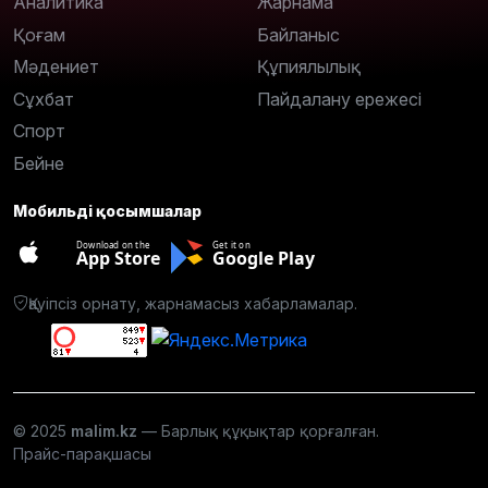
Аналитика
Жарнама
Қоғам
Байланыс
Мәдениет
Құпиялылық
Сұхбат
Пайдалану ережесі
Спорт
Бейне
Мобильді қосымшалар
Download on the
Get it on
App Store
Google Play
Қауіпсіз орнату, жарнамасыз хабарламалар.
© 2025
malim.kz
— Барлық құқықтар қорғалған.
Прайс-парақшасы