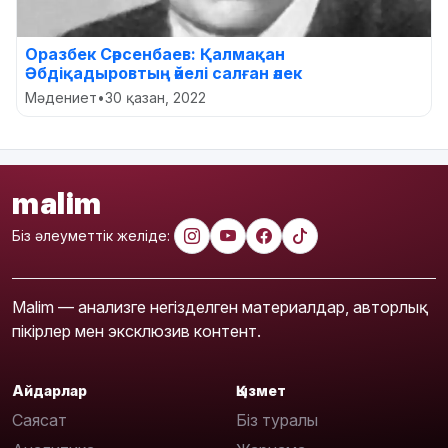
Оразбек Сәрсенбаев: Қалмақан
Әбдіқадыровтың әйелі салған әлек
Мәдениет
•
30 қазан, 2022
malim
Біз әлеуметтік желіде:
Malim — анализге негізделген материалдар, авторлық
пікірлер мен эксклюзив контент.
Айдарлар
Қызмет
Саясат
Біз туралы