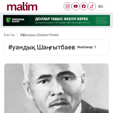
RU
Басты
#Қуандық Шаңғытбаев
#Қуандық Шаңғытбаев
Жазбалар: 1