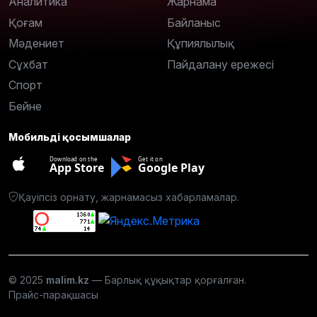
Аналитика
Жарнама
Қоғам
Байланыс
Мәдениет
Құпиялылық
Сұхбат
Пайдалану ережесі
Спорт
Бейне
Мобильді қосымшалар
Download on the
Get it on
App Store
Google Play
Қауіпсіз орнату, жарнамасыз хабарламалар.
© 2025
malim.kz
— Барлық құқықтар қорғалған.
Прайс-парақшасы