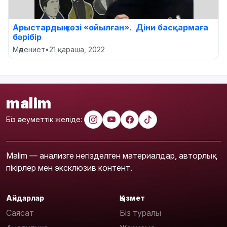
Арыстардың көзі «ойылған». Діни басқармаға
бәрібір
Мәдениет
•
21 қараша, 2022
malim
Біз әлеуметтік желіде:
Malim — анализге негізделген материалдар, авторлық
пікірлер мен эксклюзив контент.
Айдарлар
Қызмет
Саясат
Біз туралы