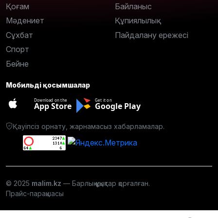
Қоғам
Байланыс
Мәдениет
Құпиялылық
Сұхбат
Пайдалану ережесі
Спорт
Бейне
Мобильді қосымшалар
Download on the
Get it on
App Store
Google Play
Қауіпсіз орнату, жарнамасыз хабарламалар.
© 2025
malim.kz
— Барлық құқықтар қорғалған.
Прайс-парақшасы