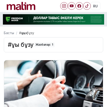
RU
Басты
#құқық бұзу
#құқық бұзу
Жазбалар: 1