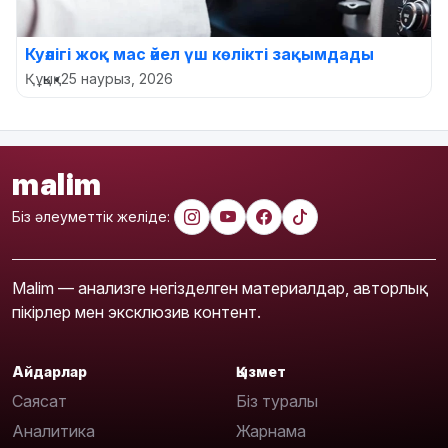
Куәлігі жоқ мас әйел үш көлікті зақымдады
Құқық
•
25 наурыз, 2026
malim
Біз әлеуметтік желіде:
Malim — анализге негізделген материалдар, авторлық
пікірлер мен эксклюзив контент.
Айдарлар
Қызмет
Саясат
Біз туралы
Аналитика
Жарнама