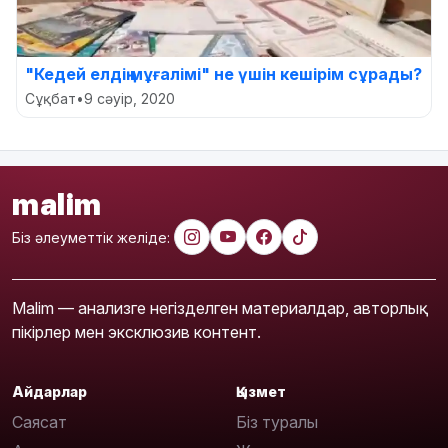
"Кедей елдің мұғалімі" не үшін кешірім сұрады?
Сұқбат
•
9 сәуір, 2020
malim
Біз әлеуметтік желіде:
Malim — анализге негізделген материалдар, авторлық
пікірлер мен эксклюзив контент.
Айдарлар
Қызмет
Саясат
Біз туралы