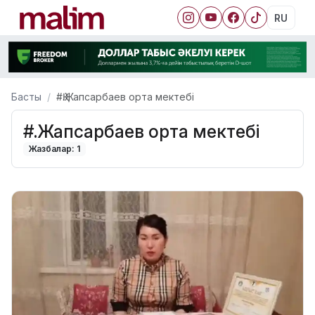
RU
Басты
#Қ.Жапсарбаев орта мектебі
#Қ.Жапсарбаев орта мектебі
Жазбалар: 1