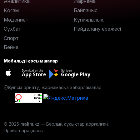
Аналитика
Жарнама
Қоғам
Байланыс
Мәдениет
Құпиялылық
Сұхбат
Пайдалану ережесі
Спорт
Бейне
Мобильді қосымшалар
Download on the
Get it on
App Store
Google Play
Қауіпсіз орнату, жарнамасыз хабарламалар.
© 2025
malim.kz
— Барлық құқықтар қорғалған.
Прайс-парақшасы