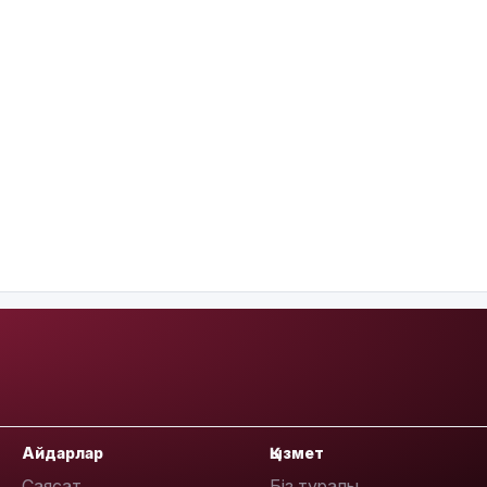
Айдарлар
Қызмет
Саясат
Біз туралы