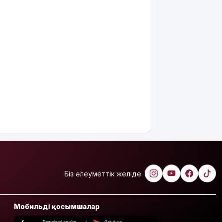
Біз әлеуметтік желіде:
Мобильді қосымшалар
Download on the
Get it on