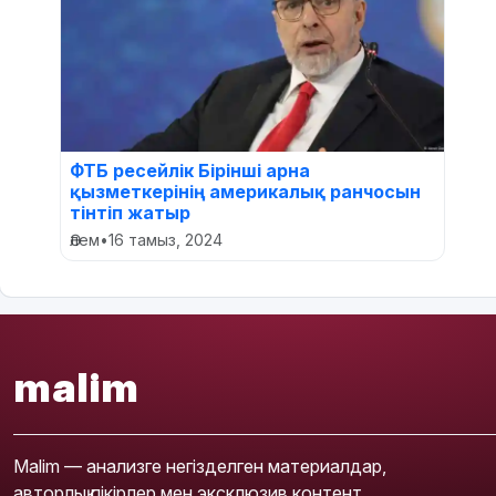
ФТБ ресейлік Бірінші арна
қызметкерінің америкалық ранчосын
тінтіп жатыр
Әлем
•
16 тамыз, 2024
malim
Malim — анализге негізделген материалдар,
авторлық пікірлер мен эксклюзив контент.