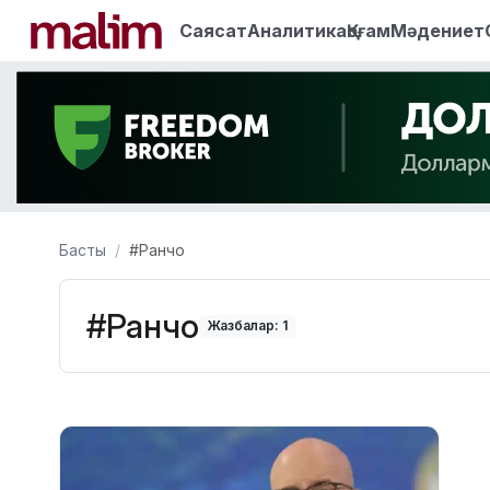
Саясат
Аналитика
Қоғам
Мәдениет
Басты
#Ранчо
#Ранчо
Жазбалар: 1