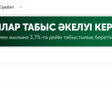
Сұқбат