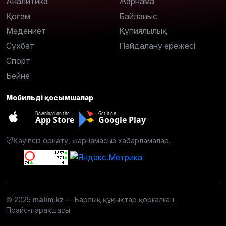
Аналитика
Жарнама
Қоғам
Байланыс
Мәдениет
Құпиялылық
Сұхбат
Пайдалану ережесі
Спорт
Бейне
Мобильді қосымшалар
Download on the
Get it on
App Store
Google Play
Қауіпсіз орнату, жарнамасыз хабарламалар.
© 2025
malim.kz
— Барлық құқықтар қорғалған.
Прайс-парақшасы