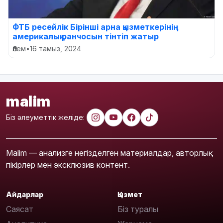
ФТБ ресейлік Бірінші арна қызметкерінің
америкалық ранчосын тінтіп жатыр
Әлем
•
16 тамыз, 2024
malim
Біз әлеуметтік желіде:
Malim — анализге негізделген материалдар, авторлық
пікірлер мен эксклюзив контент.
Айдарлар
Қызмет
Саясат
Біз туралы