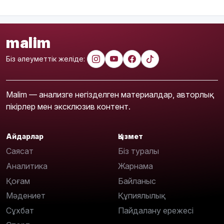
malim
Біз әлеуметтік желіде:
Malim — анализге негізделген материалдар, авторлық
пікірлер мен эксклюзив контент.
Айдарлар
Қызмет
Саясат
Біз туралы
Аналитика
Жарнама
Қоғам
Байланыс
Мәдениет
Құпиялылық
Сұхбат
Пайдалану ережесі