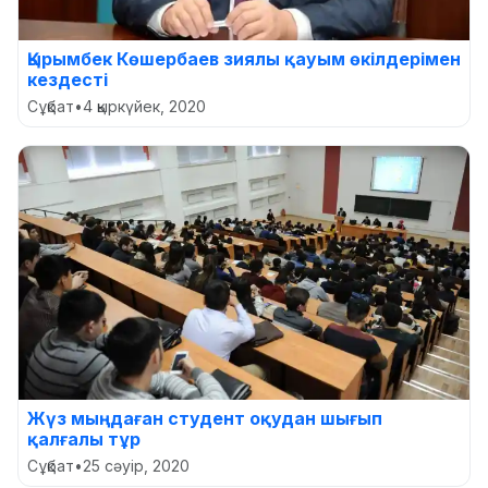
Қырымбек Көшербаев зиялы қауым өкілдерімен
кездесті
Сұқбат
•
4 қыркүйек, 2020
Жүз мыңдаған студент оқудан шығып
қалғалы тұр
Сұқбат
•
25 сәуір, 2020