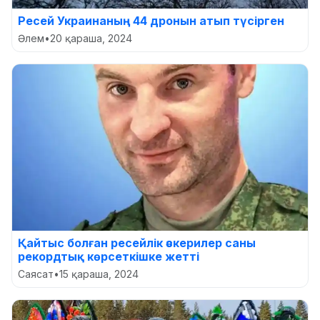
Ресей Украинаның 44 дронын атып түсірген
Әлем
•
20 қараша, 2024
Қайтыс болған ресейлік әскерилер саны
рекордтық көрсеткішке жетті
Саясат
•
15 қараша, 2024