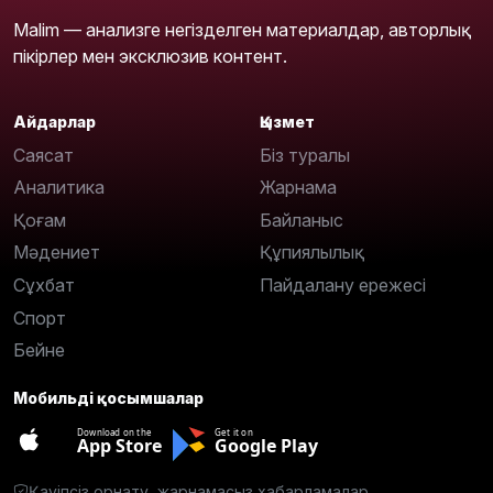
Malim — анализге негізделген материалдар, авторлық
пікірлер мен эксклюзив контент.
Айдарлар
Қызмет
Саясат
Біз туралы
Аналитика
Жарнама
Қоғам
Байланыс
Мәдениет
Құпиялылық
Сұхбат
Пайдалану ережесі
Спорт
Бейне
Мобильді қосымшалар
Download on the
Get it on
App Store
Google Play
Қауіпсіз орнату, жарнамасыз хабарламалар.