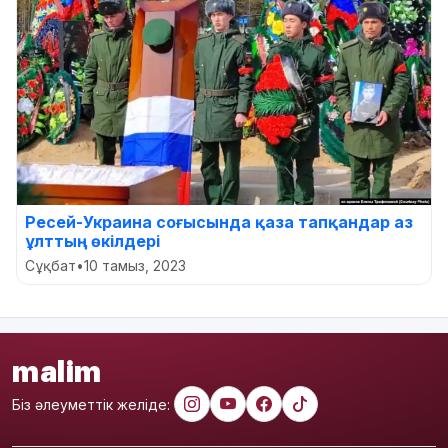
Ресей-Украина соғысында қаза тапқандар аз
ұлттың өкілдері
Сұқбат
•
10 тамыз, 2023
malim
Біз әлеуметтік желіде: