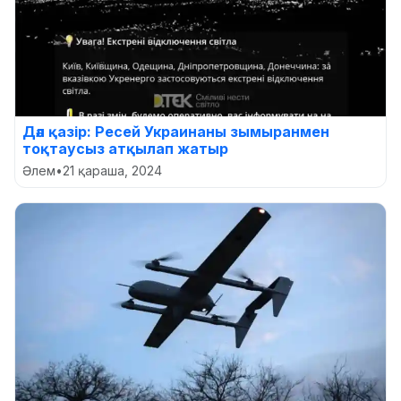
Дәл қазір: Ресей Украинаны зымыранмен
тоқтаусыз атқылап жатыр
Әлем
•
21 қараша, 2024