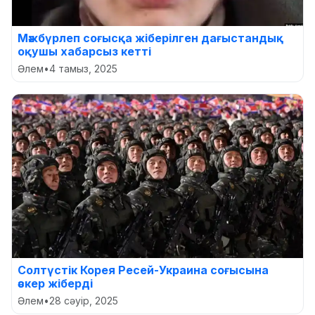
Мәжбүрлеп соғысқа жіберілген дағыстандық
оқушы хабарсыз кетті
Әлем
•
4 тамыз, 2025
Солтүстік Корея Ресей-Украина соғысына
әскер жіберді
Әлем
•
28 сәуір, 2025